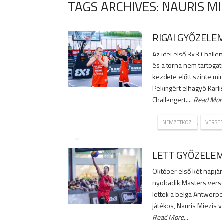
TAGS ARCHIVES: NAURIS MI
RIGAI GYŐZELE
Az idei első 3×3 Challe
és a torna nem tartoga
kezdete előtt szinte min
Pekingért elhagyó Karli
Challengert....
Read Mor
|
,
NEMZETKÖZI
VERSE
LETT GYŐZELEM
Október első két napjá
nyolcadik Masters verse
lettek a belga Antwerpe
játékos, Nauris Miezis 
Read More
...