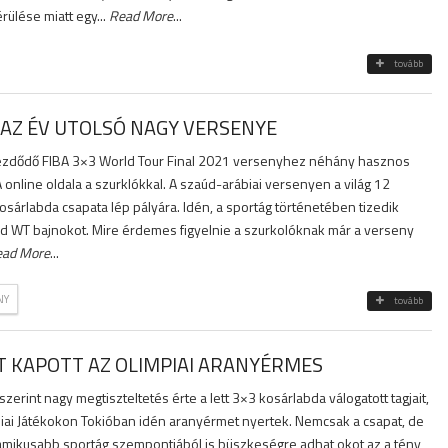
rülése miatt egy...
Read More
...
tovább
 AZ ÉV UTOLSÓ NAGY VERSENYE
ezdődő FIBA 3×3 World Tour Final 2021 versenyhez néhány hasznos
A online oldala a szurklókkal. A szaúd-arábiai versenyen a világ 12
kosárlabda csapata lép pályára. Idén, a sportág történetében tizedik
d WT bajnokot. Mire érdemes figyelnie a szurkolóknak már a verseny
ead More
...
NY
tovább
 KAPOTT AZ OLIMPIAI ARANYÉRMES
szerint nagy megtiszteltetés érte a lett 3×3 kosárlabda válogatott tagjait,
mpiai Játékokon Tokióban idén aranyérmet nyertek. Nemcsak a csapat, de
namikusabb sportág szempontjából is büszkeségre adhat okot az a tény,