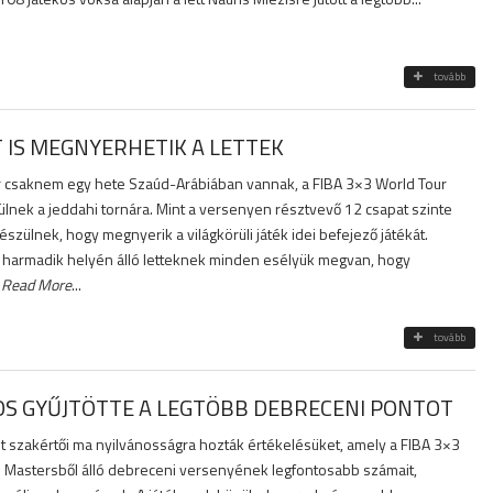
tovább
T IS MEGNYERHETIK A LETTEK
már csaknem egy hete Szaúd-Arábiában vannak, a FIBA 3×3 World Tour
ülnek a jeddahi tornára. Mint a versenyen résztvevő 12 csapat szinte
észülnek, hogy megnyerik a világkörüli játék idei befejező játékát.
ta harmadik helyén álló letteknek minden esélyük megvan, hogy
.
Read More
...
tovább
S GYŰJTÖTTE A LEGTÖBB DEBRECENI PONTOT
 szakértői ma nyilvánosságra hozták értékelésüket, amely a FIBA 3×3
 Mastersből álló debreceni versenyének legfontosabb számait,