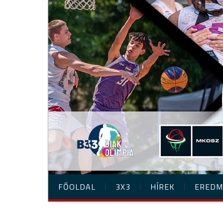
FŐOLDAL
3X3
HÍREK
EREDM