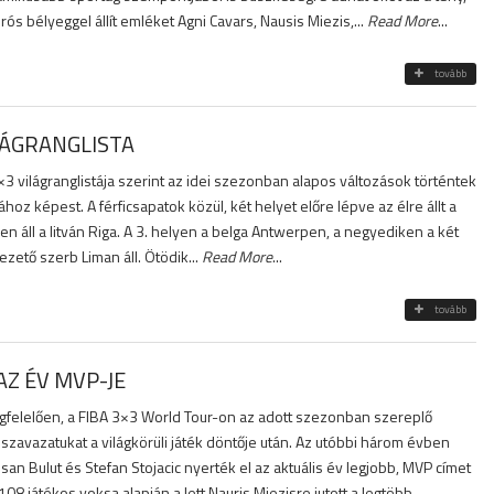
rós bélyeggel állít emléket Agni Cavars, Nausis Miezis,...
Read More
...
tovább
LÁGRANGLISTA
×3 világranglistája szerint az idei szezonban alapos változások történtek
oz képest. A férficsapatok közül, két helyet előre lépve az élre állt a
n áll a litván Riga. A 3. helyen a belga Antwerpen, a negyediken a két
ezető szerb Liman áll. Ötödik...
Read More
...
tovább
AZ ÉV MVP-JE
elelően, a FIBA 3×3 World Tour-on az adott szezonban szereplő
szavazatukat a világkörüli játék döntője után. Az utóbbi három évben
an Bulut és Stefan Stojacic nyerték el az aktuális év legjobb, MVP címet
108 játékos voksa alapján a lett Nauris Miezisre jutott a legtöbb...