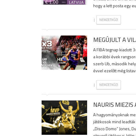
hogy a lett posta egy eu
|
NEMZETKÖZI
MEGÚJULT A VI
A FIBA tegnap kiadott 3
a korábbi évek rangsoráh
szerb Ub, második helye
évvel ezelőtt még listav
|
NEMZETKÖZI
NAURIS MIEZIS 
A hagyományoknak megf
játékosok mind leadták 
„Disco Domo” Jones, Dus
elnyerő játékosai. Idén 