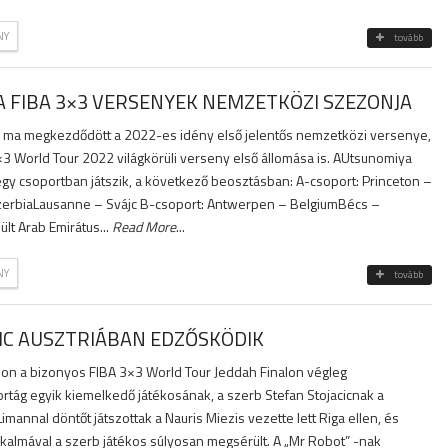
NY
tovább
 FIBA 3×3 VERSENYEK NEMZETKÖZI SZEZONJA
 ma megkezdődött a 2022-es idény első jelentős nemzetközi versenye,
3 World Tour 2022 világkörüli verseny első állomása is. AUtsunomiya
y csoportban játszik, a következő beosztásban: A-csoport: Princeton –
erbiaLausanne – Svájc B-csoport: Antwerpen – BelgiumBécs –
lt Arab Emirátus...
Read More
...
NY
tovább
IC AUSZTRIÁBAN EDZŐSKÖDIK
zon a bizonyos FIBA 3×3 World Tour Jeddah Finalon végleg
rtág egyik kiemelkedő játékosának, a szerb Stefan Stojacicnak a
 Limannal döntőt játszottak a Nauris Miezis vezette lett Riga ellen, és
kalmával a szerb játékos súlyosan megsérült. A „Mr Robot” -nak