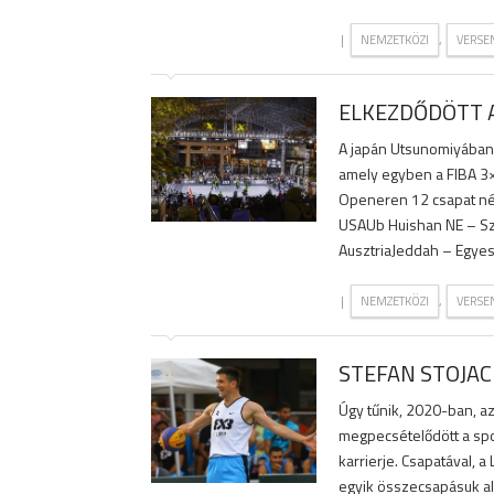
|
,
NEMZETKÖZI
VERSE
ELKEZDŐDÖTT A
A japán Utsunomiyában
amely egyben a FIBA 3×
Openeren 12 csapat nég
USAUb Huishan NE – Sz
AusztriaJeddah – Egyesü
|
,
NEMZETKÖZI
VERSE
STEFAN STOJAC
Úgy tűnik, 2020-ban, a
megpecsételődött a spo
karrierje. Csapatával, a
egyik összecsapásuk al