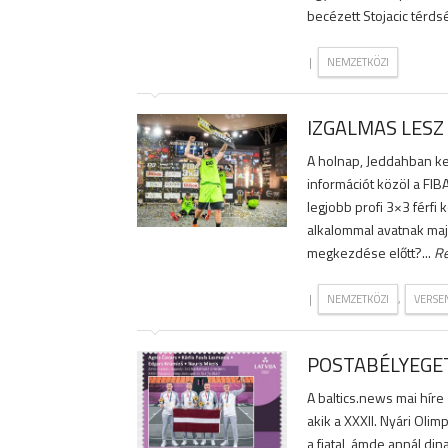
becézett Stojacic térdsé
|
NEMZETKÖZI
IZGALMAS LESZ
A holnap, Jeddahban k
információt közöl a FIB
legjobb profi 3×3 férfi 
alkalommal avatnak maj
megkezdése előtt?...
R
|
,
NEMZETKÖZI
VERSE
POSTABÉLYEGET
A baltics.news mai híre 
akik a XXXII. Nyári Oli
a fiatal, ámde annál di