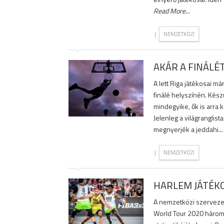
Read More
...
|
NEMZETKÖZI
AKÁR A FINÁLÉ
A lett Riga játékosai 
finálé helyszínén. Kész
mindegyike, ők is arra k
Jelenleg a világranglis
megnyerjék a jeddahi..
|
NEMZETKÖZI
HARLEM JÁTÉKO
A nemzetközi szervezet
World Tour 2020 három