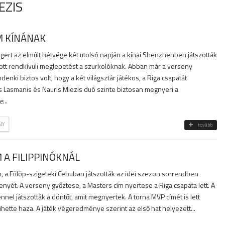
EZIS
M KÍNÁNAK
ngert az elmúlt hétvége két utolsó napján a kínai Shenzhenben játszották
tott rendkívüli meglepetést a szurkolóknak. Abban már a verseny
denki biztos volt, hogy a két világsztár játékos, a Riga csapatát
s Lasmanis és Nauris Miezis duó szinte biztosan megnyeri a
e
...
NY
tovább
 A FILIPPINÓKNÁL
n, a Fülöp-szigeteki Cebuban játszották az idei szezon sorrendben
nyét. A verseny győztese, a Masters cím nyertese a Riga csapata lett. A
nnel játszották a döntőt, amit megnyertek. A torna MVP címét is lett
vihette haza. A játék végeredménye szerint az első hat helyezett...