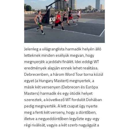
Jelenleg a világranglista harmadik helyén álló
letteknek minden esélyük megvan, hogy
megnyerjék a jeddahi finálét. Idei eddigi WT
eredmények alapján ennek lehet realitása.
Debrecenben, a három Word Tour torna közül
egyet (a Hungary Mastert) megnyertek, a
másik két versenyen (Debrecen és Európa
Masters) harmadik és egy ötödik helyet
szereztek, a következő WT fordulót Dohában
pedig megnyerték. A lett csapat úgy nyerte
meg a fenti két verseny, hogy a döntőben,
illetve a negyeddöntőben legyőzte egy-egy
régi riválisát, vagyis a két szerb nagyágyút a