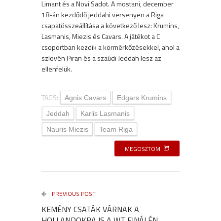
Limant és a Novi Sadot. A mostani, december
18-án kezdődő jeddahi versenyen a Riga
csapatösszeállítása a következő lesz: Krumins,
Lasmanis, Miezis és Cavars. A játékot a C
csoportban kezdik a körmérkőzésekkel, ahol a
szlovén Piran és a szaúdi Jeddah lesz az
ellenfelük.
TAGS:
Agnis Cavars
Edgars Krumins
Jeddah
Karlis Lasmanis
Nauris Miezis
Team Riga
MEGOSZTOM
PREVIOUS POST
KEMÉNY CSATÁK VÁRNAK A
HOLLANDOKRA IS A WT FINÁLÉN