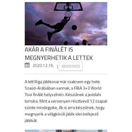
AKÁR A FINÁLÉT IS
MEGNYERHETIK A LETTEK
2020.12.16.
|
NEMZETKÖZI
A lett Riga játékosai már csaknem egy hete
Szaúd-Arábiában vannak, a FIBA 3×3 World
Tour finálé helyszínén. Készülnek a jeddahi
tornára. Mint a versenyen résztvevő 12 csapat
szinte mindegyike, ők is arra készülnek, hogy
megnyerik a világkörüli játék idei befejező
játékát.