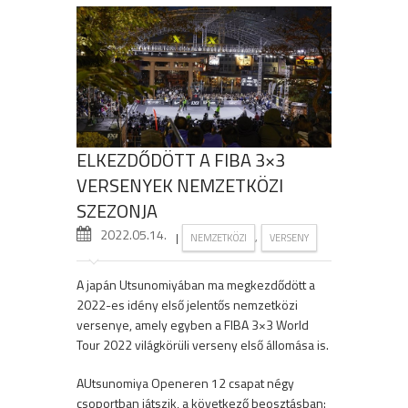
ELKEZDŐDÖTT A FIBA 3×3
VERSENYEK NEMZETKÖZI
SZEZONJA
2022.05.14.
|
,
NEMZETKÖZI
VERSENY
A japán Utsunomiyában ma megkezdődött a
2022-es idény első jelentős nemzetközi
versenye, amely egyben a FIBA 3×3 World
Tour 2022 világkörüli verseny első állomása is.
AUtsunomiya Openeren 12 csapat négy
csoportban játszik, a következő beosztásban: