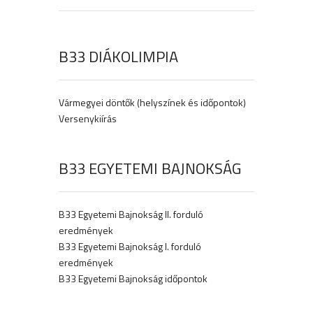
B33 DIÁKOLIMPIA
Vármegyei döntők (helyszínek és időpontok)
Versenykiírás
B33 EGYETEMI BAJNOKSÁG
B33 Egyetemi Bajnokság II. forduló
eredmények
B33 Egyetemi Bajnokság I. forduló
eredmények
B33 Egyetemi Bajnokság időpontok