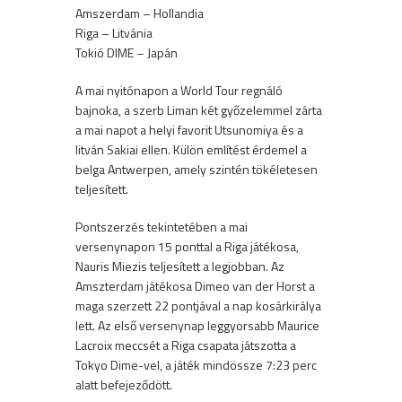
Amszerdam – Hollandia
Riga – Litvánia
Tokió DIME – Japán
A mai nyitónapon a World Tour regnáló
bajnoka, a szerb Liman két győzelemmel zárta
a mai napot a helyi favorit Utsunomiya és a
litván Sakiai ellen. Külön említést érdemel a
belga Antwerpen, amely szintén tökéletesen
teljesített.
Pontszerzés tekintetében a mai
versenynapon 15 ponttal a Riga játékosa,
Nauris Miezis teljesített a legjobban. Az
Amszterdam játékosa Dimeo van der Horst a
maga szerzett 22 pontjával a nap kosárkirálya
lett. Az első versenynap leggyorsabb Maurice
Lacroix meccsét a Riga csapata játszotta a
Tokyo Dime-vel, a játék mindössze 7:23 perc
alatt befejeződött.