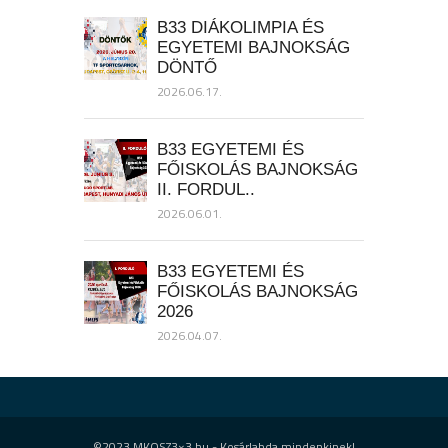
B33 DIÁKOLIMPIA ÉS
EGYETEMI BAJNOKSÁG
DÖNTŐ
2026.06.17.
B33 EGYETEMI ÉS
FŐISKOLÁS BAJNOKSÁG
II. FORDUL..
2026.06.01.
B33 EGYETEMI ÉS
FŐISKOLÁS BAJNOKSÁG
2026
2026.04.07.
©2023 MKOSZ3×3.hu - Kosárlabda mindenkinek!