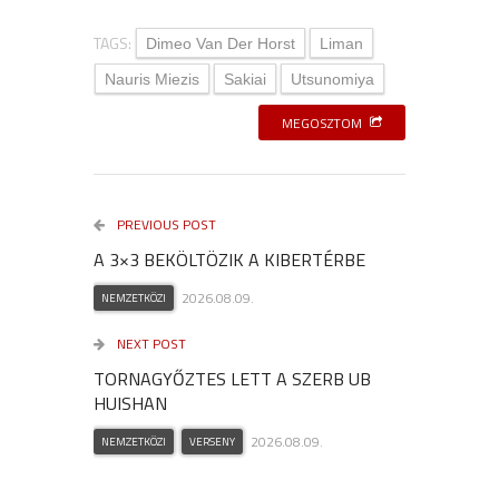
TAGS:
Dimeo Van Der Horst
Liman
Nauris Miezis
Sakiai
Utsunomiya
MEGOSZTOM
PREVIOUS POST
A 3×3 BEKÖLTÖZIK A KIBERTÉRBE
2026.08.09.
NEMZETKÖZI
NEXT POST
TORNAGYŐZTES LETT A SZERB UB
HUISHAN
2026.08.09.
NEMZETKÖZI
VERSENY