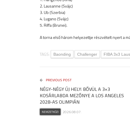
2. Lausanne (Svájc)
3. Ub (Szerbia)
4. Lugano (Svájc)
5. Riffa (Brunei).
A torna első három helyezettje részvételt nyert a
TAGS:
Baonding
Challenger
FIBA 3x3 Lau
PREVIOUS POST
NÉGY-NÉGY ÚJ HELY: BŐVÜL A 3×3
KOSÁRLABDA MEZŐNYE A LOS ANGELES
2028-AS OLIMPIÁN
2026.08.07.
NEMZETKÖZI