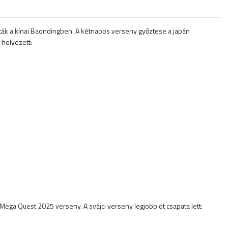
ták a kínai Baondingben. A kétnapos verseny győztese a japán
 helyezett:
ega Quest 2025 verseny. A svájci verseny legjobb öt csapata lett: