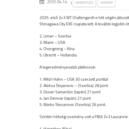
2025.04.14.
|
,
NEMZETKÖZI
VERSENY
2025. első 3×3 WT Challengerét e hét végén játszot
Shinagawa City EXE csapata lett. A további legjobb öt
2. Liman – Szerbia
3. Miami – USA
4. Chongming – Kína
5. Utrecht – Hollandia.
A legeredményesebb játékosok:
1. Mitch Hahn – USA 30 szerzett ponttal
2. Aleksa Stojanovic – (Szerbia) 28 pont
3. Dusan Samardzic (Japán) 27 pont
4. Jan Demsar (Japán) 27 pont
5. Marko Stevanovic (Szerbia) 26 pont.
Szintén hétvégi esemény volt a FIBA 3×3 Lausanne M
1. Hangzhou (Kína)