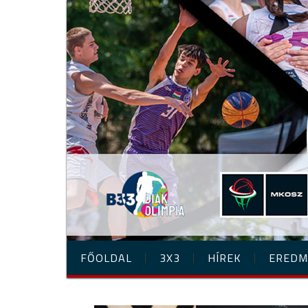
FŐOLDAL
3X3
HÍREK
EREDM