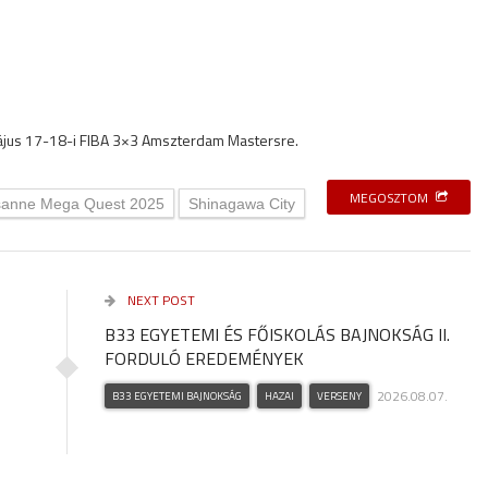
 május 17-18-i FIBA 3×3 Amszterdam Mastersre.
MEGOSZTOM
sanne Mega Quest 2025
Shinagawa City
NEXT POST
B33 EGYETEMI ÉS FŐISKOLÁS BAJNOKSÁG II.
FORDULÓ EREDEMÉNYEK
2026.08.07.
B33 EGYETEMI BAJNOKSÁG
HAZAI
VERSENY