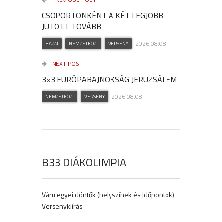
CSOPORTONKÉNT A KÉT LEGJOBB
JUTOTT TOVÁBB
2026.08.08.
HAZAI
NEMZETKÖZI
VERSENY
NEXT POST
3×3 EURÓPABAJNOKSÁG JERUZSÁLEM
2026.08.08.
NEMZETKÖZI
VERSENY
B33 DIÁKOLIMPIA
Vármegyei döntők (helyszínek és időpontok)
Versenykiírás