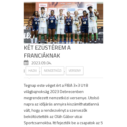
KÉT EZÜSTÉREM A
FRANCIÁKNAK
2023.09.04.
|
,
,
HAZAI
NEMZETKÖZI
VERSENY
Tegnap este véget ért a FIBA 3×3 U18
világbajnokság 2023 Debrecenben
megrendezett nemzetközi versenye. Utolsó
napra az időjárás annyira kiszámíthatatlanná
vált, hogy a rendezvényt a szervezők
beköltöztették az Oláh Gábor utcai
Sportcsarnokba. Itt fejezték be a csapatok az 5