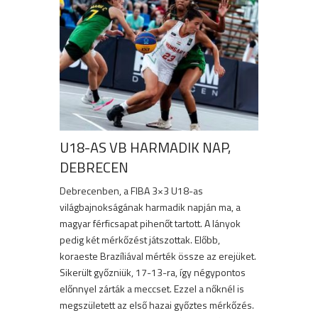
U18-AS VB HARMADIK NAP,
DEBRECEN
Debrecenben, a FIBA 3×3 U18-as
világbajnokságának harmadik napján ma, a
magyar férficsapat pihenőt tartott. A lányok
pedig két mérkőzést játszottak. Előbb,
koraeste Brazíliával mérték össze az erejüket.
Sikerült győzniük, 17-13-ra, így négypontos
előnnyel zárták a meccset. Ezzel a nőknél is
megszületett az első hazai győztes mérkőzés.