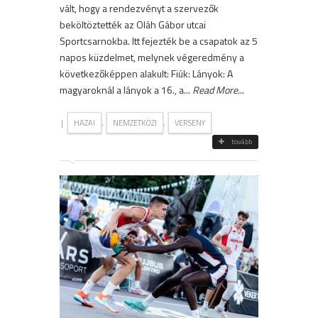
vált, hogy a rendezvényt a szervezők
beköltöztették az Oláh Gábor utcai
Sportcsarnokba. Itt fejezték be a csapatok az 5
napos küzdelmet, melynek végeredmény a
következőképpen alakult: Fiúk: Lányok: A
magyaroknál a lányok a 16., a...
Read More
...
|
,
,
HAZAI
NEMZETKÖZI
VERSENY
tovább