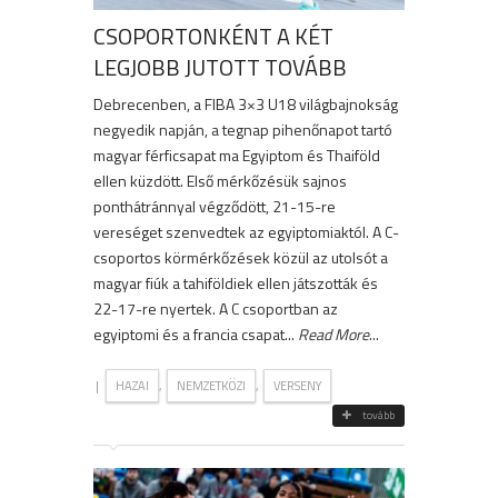
CSOPORTONKÉNT A KÉT
LEGJOBB JUTOTT TOVÁBB
Debrecenben, a FIBA 3×3 U18 világbajnokság
negyedik napján, a tegnap pihenőnapot tartó
magyar férficsapat ma Egyiptom és Thaiföld
ellen küzdött. Első mérkőzésük sajnos
ponthátránnyal végződött, 21-15-re
vereséget szenvedtek az egyiptomiaktól. A C-
csoportos körmérkőzések közül az utolsót a
magyar fiúk a tahiföldiek ellen játszották és
22-17-re nyertek. A C csoportban az
egyiptomi és a francia csapat...
Read More
...
|
,
,
HAZAI
NEMZETKÖZI
VERSENY
tovább