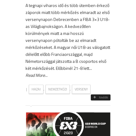
A tegnapi viharos idő és több ütemben érkező
záporok miatt több mérkőzés elmaradt az első
versenynapon Debrecenben a FIBA 3×3 U18-
as Világbajnokságon. A kedvezőtlen
körülmények miatt a mai hosszú
versenynapon pótolták be az elmaradt
mérkőzéseket. A magyar női U18-as válogatott
délelőtt előbb Franciaországgal, majd
Németországgal játszotta a B csoportos első
két mérkőzését. Előbbinél 21-8 lett...
Read More
...
|
,
,
HAZAI
NEMZETKÖZI
VERSENY
tovább