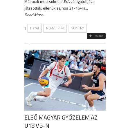
Második meccsüket a USA válogatottjával
játszották, ellenük sajnos 21-16-ra...
Read More
...
|
,
,
HAZAI
NEMZETKÖZI
VERSENY
tovább
ELSŐ MAGYAR GYŐZELEM AZ
U18 VB-N