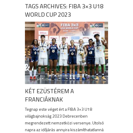
TAGS ARCHIVES: FIBA 3×3 U18
WORLD CUP 2023
KÉT EZÜSTÉREM A
FRANCIÁKNAK
Tegnap este véget ért a FIBA 3×3 U18
világbajnokság 2023 Debrecenben
megrendezett nemzetközi versenye. Utolsó
napra az időjárás annyira kiszámíthatatlanná