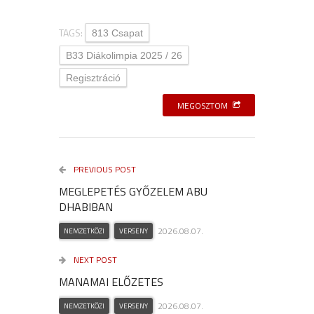
TAGS:
813 Csapat
B33 Diákolimpia 2025 / 26
Regisztráció
MEGOSZTOM
PREVIOUS POST
MEGLEPETÉS GYŐZELEM ABU
DHABIBAN
2026.08.07.
NEMZETKÖZI
VERSENY
NEXT POST
MANAMAI ELŐZETES
2026.08.07.
NEMZETKÖZI
VERSENY