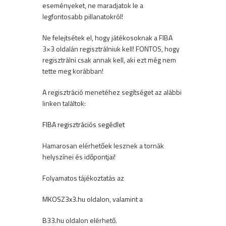
eseményeket, ne maradjatok le a
legfontosabb pillanatokról!
Ne felejtsétek el, hogy játékosoknak a FIBA
3×3 oldalán regisztrálniuk kell! FONTOS, hogy
regisztrálni csak annak kell, aki ezt még nem
tette meg korábban!
A regisztráció menetéhez segítséget az alábbi
linken találtok:
FIBA regisztrációs segédlet
Hamarosan elérhetőek lesznek a tornák
helyszínei és időpontjai!
Folyamatos tájékoztatás az
MKOSZ3x3.hu
oldalon, valamint a
B33.hu
oldalon elérhető.