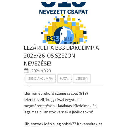
LEZÁRULT A B33 DIÁKOLIMPIA
2025/26-OS SZEZON
NEVEZÉSE!
2025.10.29.
|
,
,
B33 DIÁKOLIMPIA
HAZAI
VERSENY
Idén ismét rekord számú csapat (813)
jelentkezett, hogy részt vegyen a
megmérettetésen! Hatalmas küzdelmek és
izgalmas pillanatok várnak a játékosokra!
Kik lesznek idén a legjobbak?? Kövessétek az