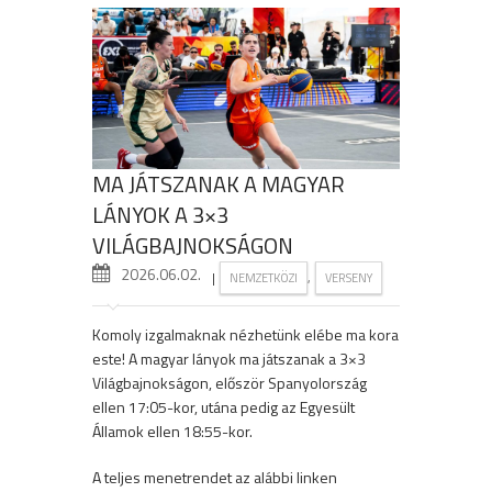
MA JÁTSZANAK A MAGYAR
LÁNYOK A 3×3
VILÁGBAJNOKSÁGON
2026.06.02.
|
,
NEMZETKÖZI
VERSENY
Komoly izgalmaknak nézhetünk elébe ma kora
este! A magyar lányok ma játszanak a 3×3
Világbajnokságon, először Spanyolország
ellen 17:05-kor, utána pedig az Egyesült
Államok ellen 18:55-kor.
A teljes menetrendet az alábbi linken