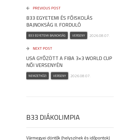
PREVIOUS POST
B33 EGYETEMI ÉS FŐISKOLÁS
BAJNOKSÁG II. FORDULÓ
2026.08.07.
B33 EGYETEMI BAJNOKSÁG
VERSENY
NEXT POST
USA GYŐZÖTT A FIBA 3×3 WORLD CUP
NŐI VERSENYÉN
2026.08.07.
NEMZETKÖZI
VERSENY
B33 DIÁKOLIMPIA
Vármegyei döntők (helyszínek és időpontok)