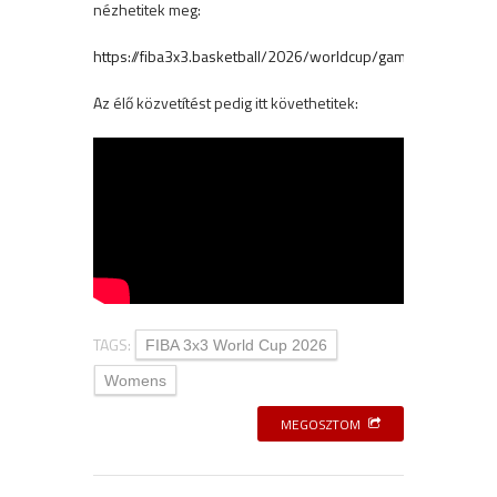
nézhetitek meg:
https://fiba3x3.basketball/2026/worldcup/games
Az élő közvetítést pedig itt követhetitek:
TAGS:
FIBA 3x3 World Cup 2026
Womens
MEGOSZTOM