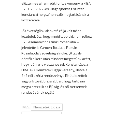
előzte meg a harmadik fontos verseny, a FIBA
3×3 U23 2022-es világbajnokság szintén
konstancai helyszínen való megtartásának a
közzététele.
„Szövetségünk alapvető célja volt már a
kezdetek óta, hogy minél több elit, nemzetközi
3×3 eseményt hozzunk Romániába –
jelentette ki Carmen Tocala, a Román
Kosárlabda Szövetség elnöke. „A tavalyi
döntők sikere után mindent megtettünk azért,
hogy idénre is visszahozzuk Konstancába a
FIBA 3×3 Nemzetek Ligája verseny, illetve a
3×3 női széria rendezvényt. Elkötelezettek
vagyunk továbbra is abban, hogy tartósan
megszerezzük az ifjúsági és női versenyek
rendezésének jogát”.
TAGS:
Nemzetek Ligája