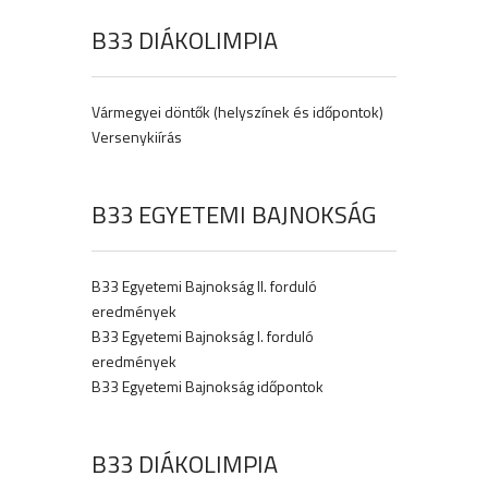
B33 DIÁKOLIMPIA
Vármegyei döntők (helyszínek és időpontok)
Versenykiírás
B33 EGYETEMI BAJNOKSÁG
B33 Egyetemi Bajnokság II. forduló
eredmények
B33 Egyetemi Bajnokság I. forduló
eredmények
B33 Egyetemi Bajnokság időpontok
B33 DIÁKOLIMPIA