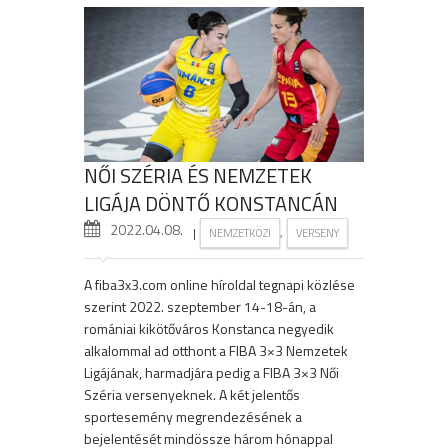
NŐI SZÉRIA ÉS NEMZETEK
LIGÁJA DÖNTŐ KONSTANCÁN
2022.04.08.
|
,
NEMZETKÖZI
VERSENY
A fiba3x3.com online híroldal tegnapi közlése
szerint 2022. szeptember 14-18-án, a
romániai kikötőváros Konstanca negyedik
alkalommal ad otthont a FIBA 3×3 Nemzetek
Ligájának, harmadjára pedig a FIBA 3×3 Női
Széria versenyeknek. A két jelentős
sportesemény megrendezésének a
bejelentését mindössze három hónappal