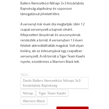
Ballers Nemzetközi Nőnapi 3×3 Kosárlabda
Bajnokság alapítványi és szponzori
támogatással jöhetett létre.
A versenyt már évek óta megtartják. Idén 12
csapat versenyzett a bajnoki címért.
Kifejezetten lányoknak és asszonyoknak
rendezték a tornát. A versenyben 13 éven
felüliek akkreditálhatták magukat. Volt olyan
kislány, aki az édesanyjával egy csapatban
versenyzett. A női tornát a Tiger Team Kawhi
nyerte, ezüstérmes a Warriors Black lett.
TAGS:
Deshi Ballers Nemzetközi Nőnapi 3x3
Kosárlabda Bajnokság
Nőnap
Tiger Team Kawhi
Warriors Black