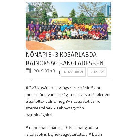
NŐNAPI 3×3 KOSÁRLABDA
BAJNOKSÁG BANGLADESBEN
2019.03.13.
|
,
NEMZETKÖZI
VERSENY
A 3×3 kosárlabda világszerte hódit. Szinte
nincs már olyan ország, ahol az iskolások nem
alapítottak volna még 3×3 csapatot és ne
szerveznének kisebb-nagyobb
bajnokságokat.
A napokban, március 9-én a bangladesi
iskolások is bajnokságot tartottak. A Deshi