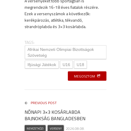
A versenyeket több sportágban is
megrendezik 16-18 éves fiatalok részére.
Ezek a versenyszámok a következők:
kerékpározás, atlétika, tékvandó,
strandröplabda és 3×3 kosárlabda.
TAGS:
Afrikai Nemzeti Olimpiai Bizottságok
Szövetség
Ifjúsági Játékok
U16
U18
MEGOSZTOM
PREVIOUS POST
NŐNAPI 3×3 KOSÁRLABDA
BAJNOKSÁG BANGLADESBEN
2026.08.08.
NEMZETKÖZI
VERSENY