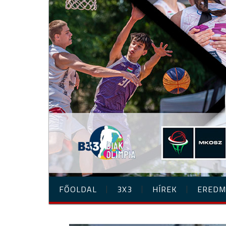
FŐOLDAL
3X3
HÍREK
EREDM