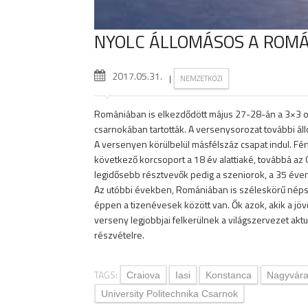
NYOLC ÁLLOMÁSOS A ROM
2017.05.31.
|
NEMZETKÖZI
Romániában is elkezdődött május 27-28-án a 3×3 ors
csarnokában tartották. A versenysorozat további áll
A versenyen körülbelül másfélszáz csapat indul. Fér
következő korcsoport a 18 év alattiaké, továbbá a
legidősebb résztvevők pedig a szeniorok, a 35 éven 
Az utóbbi években, Romániában is széleskörű népsz
éppen a tizenévesek között van. Ők azok, akik a jövő
verseny legjobbjai felkerülnek a világszervezet akt
részvételre.
TAGS:
Craiova
Iasi
Konstanca
Nagyvár
University Politechnika Csarnok