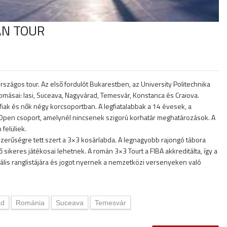
ÁN TOUR
zágos tour. Az első fordulót Bukarestben, az University Politechnika
omásai: Iasi, Suceava, Nagyvárad, Temesvár, Konstanca és Craiova.
fiak és nők négy korcsoportban. A legfiatalabbak a 14 évesek, a
z Open csoport, amelynél nincsenek szigorú korhatár meghatározások. A
felüliek.
erűségre tett szert a 3×3 kosárlabda. A legnagyobb rajongó tábora
 sikeres játékosai lehetnek. A román 3×3 Tourt a FIBA akkreditálta, így a
uális ranglistájára és jogot nyernek a nemzetközi versenyeken való
ad
Románia
Suceava
Temesvár