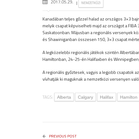
2017.05.29.
|
NEMZETKÖZI
Kanadában teljes gőzzel halad az országos 3×3 bajno
melyik csapat képviselheti majd az országot a FIBA
Saskatoonban. Májusban a regionális versenyek köz
és Shawiniganban összesen 150, 3×3 csapat mérte ö
A legközelebbi regionális játékok szintén Albertáb
Hamiltonban, 24-25-én Halifaxben és Winnipegben, 
A regionális győztesek, vagyis a legjobb csapatok 
vívhatják ki maguknak a nemzetközi versenyen való 
TAGS:
Alberta
Calgary
Halifax
Hamilton
PREVIOUS POST