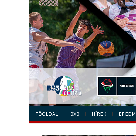
FŐOLDAL
3X3
HÍREK
EREDM