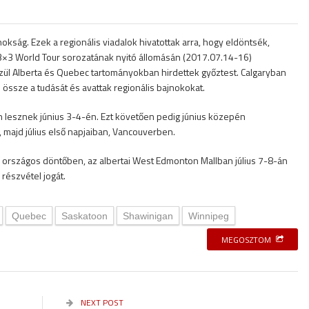
kság. Ezek a regionális viadalok hivatottak arra, hogy eldöntsék,
 3×3 World Tour sorozatának nyitó állomásán (2017.07.14-16)
ül Alberta és Quebec tartományokban hirdettek győztest. Calgaryban
ssze a tudását és avattak regionális bajnokokat.
an lesznek június 3-4-én. Ezt követően pedig június közepén
majd július első napjaiban, Vancouverben.
az országos döntőben, az albertai West Edmonton Mallban július 7-8-án
részvétel jogát.
Quebec
Saskatoon
Shawinigan
Winnipeg
MEGOSZTOM
NEXT POST