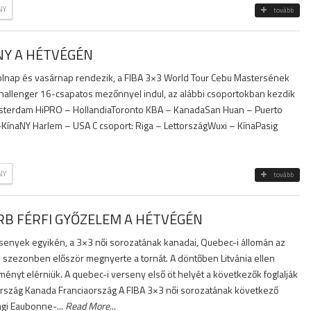
NY
tovább
NY A HÉTVÉGÉN
lnap és vasárnap rendezik, a FIBA 3×3 World Tour Cebu Mastersének
 Challenger 16-csapatos mezőnnyel indul, az alábbi csoportokban kezdik
Amsterdam HiPRO – HollandiaToronto KBA – KanadaSan Huan – Puerto
 -KínaNY Harlem – USA C csoport: Riga – LettországWuxi – KínaPasig
NY
tovább
ERB FÉRFI GYŐZELEM A HÉTVÉGÉN
senyek egyikén, a 3×3 női sorozatának kanadai, Quebec-i állomán az
ei szezonben először megnyerte a tornát. A döntőben Litvánia ellen
ényt elérniük. A quebec-i verseny első öt helyét a következők foglalják
ország Kanada Franciaország A FIBA ​​3×3 női sorozatának következő
ági Eaubonne-...
Read More
...