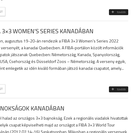
NY
tovább
A 3×3 WOMEN’S SERIES KANADÁBAN
gén, augusztus 19-20-án rendezik a FIBA 3×3 Women’s Series 2022
versenyét, a kanadai Quebecben. A FIBA-portálon közölt információk
sapatok játszanak Quebecben: Németország, Kanada, Spanyolország,
g, USA, Csehország és Düsseldorf Zoos – Németország. A verseny egyik,
t emlegetik az idén kiváló formában játszó kanadai csapatot, amely...
NY
tovább
AJNOKSÁGOK KANADÁBAN
 halad az országos 3×3 bajnokság. Ezek a regionális viadalok hivatottak
elyik csapat képviselheti majd az országot a FIBA 3×3 World Tour
másán (2017.07.14-16) Saskatoonban. Májusban a regionális versenyek