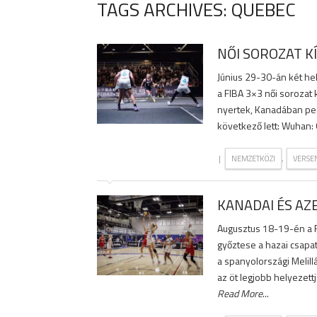
TAGS ARCHIVES: QUEBEC
NŐI SOROZAT 
Június 29-30-án két h
a FIBA 3×3 női sorozat 
nyertek, Kanadában ped
következő lett: Wuhan: 
|
,
NEMZETKÖZI
VERSE
KANADAI ÉS AZ
Augusztus 18-19-én a F
győztese a hazai csapat
a spanyolországi Melill
az öt legjobb helyezett
Read More
...