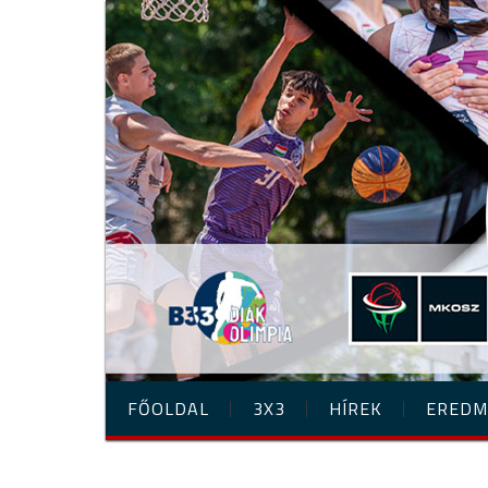
FŐOLDAL
3X3
HÍREK
EREDM