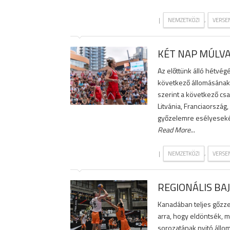
|
,
NEMZETKÖZI
VERSE
KÉT NAP MÚLV
Az előttünk álló hétvé
következő állomásának 
szerint a következő c
Litvánia, Franciaorszá
győzelemre esélyesekén
Read More
...
|
,
NEMZETKÖZI
VERSE
REGIONÁLIS B
Kanadában teljes gőzzel
arra, hogy eldöntsék, m
sorozatának nyitó állo