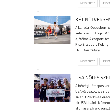
|
,
NEMZETKÖZI
VERSE
KÉT NŐI VERSE
A kanadai Qebecben ho
selejtező fordulóját. A
a játékot: A csoport: 
Rico B csoport: Peking
TNT...
Read More
...
|
,
NEMZETKÖZI
VERSE
USA NŐI ÉS SZ
A hétvégi kétnapos ver
USA válogatottja, az id
sikerült 20-19-es eredm
el: USA Litvánia Német
állomásai a franciaorsz