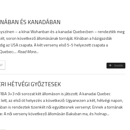
KÍNÁBAN ÉS KANADÁBAN
elyszínen – a kínai Wuhanban és a kanadai Quebecben – rendezték meg
két, soron következő állomásának tornáját. Kínában a házigazdák
ig az USA csapata. A két verseny első 5-5 helyezett csapata a
Quebec:...
Read More
...
NY
tovább
ERI HÉTVÉGI GYŐZTESEK
IBA 3×3 női sorozat két állomáson is játszott. A kanadai Quebec
 lett, az első öt helyezés a következő: Ugyanezen a két, hétvégi napon,
ában is rendeztek tizenkét női együttesnek versenyt. Ennek a tornának
je: A női verseny következő állomásán Bakuban ma, és holnap...