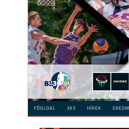
FŐOLDAL
3X3
HÍREK
EREDM