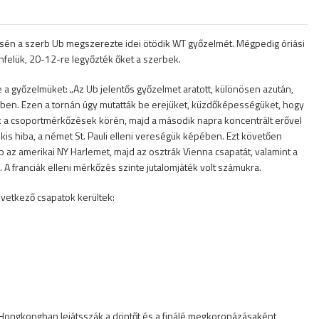
sén a szerb Ub megszerezte idei ötödik WT győzelmét. Mégpedig óriási
enfelük, 20-12-re legyőzték őket a szerbek.
e a győzelmüket: „Az Ub jelentős győzelmet aratott, különösen azután,
enben. Ezen a tornán úgy mutatták be erejüket, küzdőképességüket, hogy
ak a csoportmérkőzések körén, majd a második napra koncentrált erővel
kis hiba, a német St. Pauli elleni vereségük képében. Ezt követően
 az amerikai NY Harlemet, majd az osztrák Vienna csapatát, valamint a
A franciák elleni mérkőzés szinte jutalomjáték volt számukra.
övetkező csapatok kerültek:
. Hongkongban lejátsszák a döntőt és a finálé megkoronázásaként