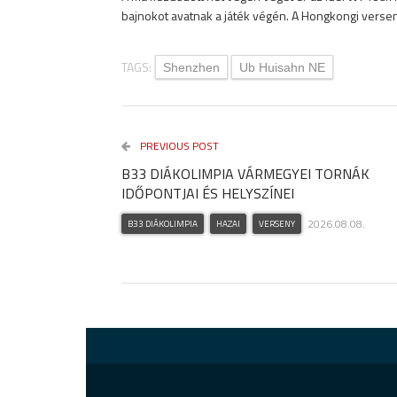
bajnokot avatnak a játék végén. A Hongkongi vers
TAGS:
Shenzhen
Ub Huisahn NE
PREVIOUS POST
B33 DIÁKOLIMPIA VÁRMEGYEI TORNÁK
IDŐPONTJAI ÉS HELYSZÍNEI
2026.08.08.
B33 DIÁKOLIMPIA
HAZAI
VERSENY