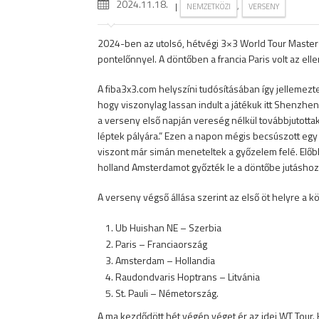
2024.11.18.
|
,
NEMZETKÖZI
VERSENY
2024-ben az utolsó, hétvégi 3×3 World Tour Master
pontelőnnyel. A döntőben a francia Paris volt az ell
A fiba3x3.com helyszíni tudósításában így jellemezt
hogy viszonylag lassan indult a játékuk itt Shenzh
a verseny első napján vereség nélkül továbbjutott
léptek pályára.” Ezen a napon mégis becsúszott egy 
viszont már simán meneteltek a győzelem felé. Előbb
holland Amsterdamot győzték le a döntőbe jutáshoz. 
A verseny végső állása szerint az első öt helyre a k
Ub Huishan NE – Szerbia
Paris – Franciaország
Amsterdam – Hollandia
Raudondvaris Hoptrans – Litvánia
St. Pauli – Németország.
A ma kezdődött hét végén véget ér az idei WT Tour