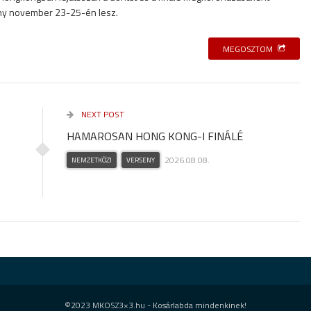
eny november 23-25-én lesz.
MEGOSZTOM
NEXT POST
HAMAROSAN HONG KONG-I FINÁLÉ
2026.08.08.
NEMZETKÖZI
VERSENY
©2023 MKOSZ3×3.hu - Kosárlabda mindenkinek!