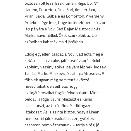
biztosan ott lesz. Ezek: Liman, Riga, Ub, NY
Harlem, Princeton, Novi Sad, Amsterdam,
Piran, Sakiai Gulbele és Edmonton. A verseny
érdekessége lesz, hogy történetében először
lép pályára a Novi Sad Dejan Majstorovic és
Marko Savic nélkül. Őket szurkolóik az Ub
színeiben láthatják majd játékban.
Eddig egyetlen csapat, a Novi Sad adta meg a
FIBA-nak a hivatalos játékosnévsorát. Bulut
kapitány vezényletével pályára lépnek: Ivosev
Tamás, Marko Milakovic, Strahinja Milosevic. A
többiek ugyan még nem tették közzé
névsoraikat, de sejthető, hogy
sztárjátékosaikat fogják felvonultatni. Mint
például a Riga Nauris Mieziszt és Karlis
Lasmaniszt, az Ub új, Novi Sadtól igazolt
játékosait. Az is szinte biztos, hogy a Liman
nem cserél játékosokat hiszen, győztes
csapaton nem változtatunk – tartja a régi jó