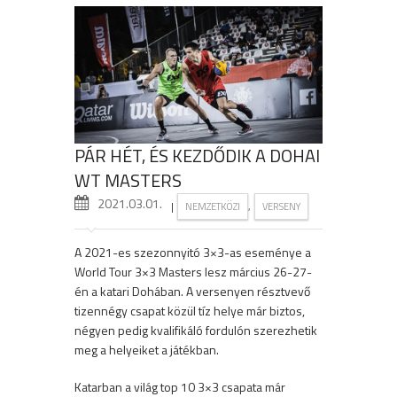
PÁR HÉT, ÉS KEZDŐDIK A DOHAI
WT MASTERS
2021.03.01.
|
,
NEMZETKÖZI
VERSENY
A 2021-es szezonnyitó 3×3-as eseménye a
World Tour 3×3 Masters lesz március 26-27-
én a katari Dohában. A versenyen résztvevő
tizennégy csapat közül tíz helye már biztos,
négyen pedig kvalifikáló fordulón szerezhetik
meg a helyeiket a játékban.
Katarban a világ top 10 3×3 csapata már