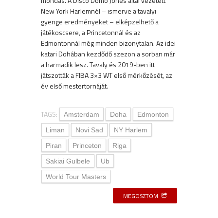
mondás. A Disco Domo Jones által vezetett
New York Harlemnél – ismerve a tavalyi
gyenge eredményeket – elképzelhető a
játékoscsere, a Princetonnál és az
Edmontonnál még minden bizonytalan. Az idei
katari Dohában kezdődő szezon a sorban már
a harmadik lesz. Tavaly és 2019-ben itt
játszották a FIBA 3×3 WT első mérkőzését, az
év első mestertornáját.
TAGS:
Amsterdam
Doha
Edmonton
Liman
Novi Sad
NY Harlem
Piran
Princeton
Riga
Sakiai Gulbele
Ub
World Tour Masters
MEGOSZTOM