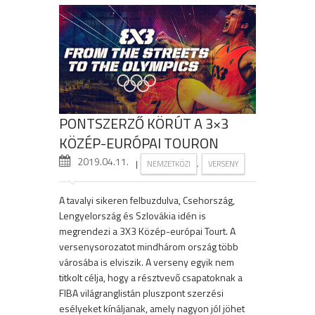
PONTSZERZŐ KÖRÚT A 3×3
KÖZÉP-EURÓPAI TOURON
2019.04.11.
|
,
NEMZETKÖZI
VERSENY
A tavalyi sikeren felbuzdulva, Csehország,
Lengyelország és Szlovákia idén is
megrendezi a 3X3 Közép-európai Tourt. A
versenysorozatot mindhárom ország több
városába is elviszik. A verseny egyik nem
titkolt célja, hogy a résztvevő csapatoknak a
FIBA világranglistán pluszpont szerzési
esélyeket kínáljanak, amely nagyon jól jöhet