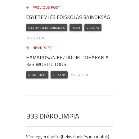
PREVIOUS POST
EGYETEMI ÉS FŐISKOLÁS BAJNOKSÁG
B33 EGYETEMI BAJNOKSÁG
HAZAI
VERSENY
2026.08.06.
NEXT POST
HAMAROSAN KEZDŐDIK DOHÁBAN A
3×3 WORLD TOUR
2026.08.06.
NEMZETKÖZI
VERSENY
B33 DIÁKOLIMPIA
Vármegyei döntők (helyszínek és időpontok)