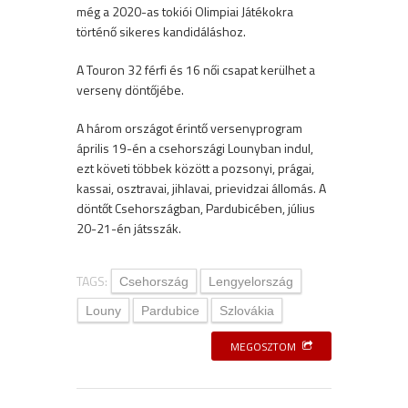
még a 2020-as tokiói Olimpiai Játékokra
történő sikeres kandidáláshoz.
A Touron 32 férfi és 16 női csapat kerülhet a
verseny döntőjébe.
A három országot érintő versenyprogram
április 19-én a csehországi Lounyban indul,
ezt követi többek között a pozsonyi, prágai,
kassai, osztravai, jihlavai, prievidzai állomás. A
döntőt Csehországban, Pardubicében, július
20-21-én játsszák.
TAGS:
Csehország
Lengyelország
Louny
Pardubice
Szlovákia
MEGOSZTOM