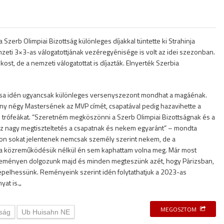
Szerb Olimpiai Bizottság különleges díjakkal tüntette ki Strahinja
mzeti 3×3-as válogatottjának vezéregyénisége is volt az idei szezonban.
kost, de a nemzeti válogatottat is díjazták. Elnyerték Szerbia
tékosa idén ugyancsak különleges versenyszezont mondhat a magáénak.
ny négy Mastersének az MVP címét, csapatával pedig hazavihette a
ó trófeákat. “Szeretném megköszönni a Szerb Olimpiai Bizottságnak és a
 ez nagy megtiszteltetés a csapatnak és nekem egyaránt” – mondta
agyon sokat jelentenek nemcsak személy szerint nekem, de a
n a közreműködésük nélkül én sem kaphattam volna meg. Már most
eményen dolgozunk majd és minden megteszünk azét, hogy Párizsban,
epelhessünk. Reményeink szerint idén folytathatjuk a 2023-as
yat is.„
MEGOSZTOM
tság
Ub Huisahn NE