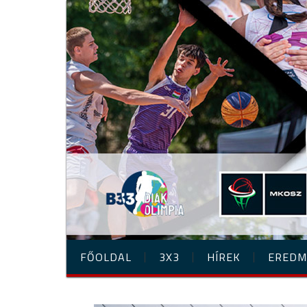
FŐOLDAL
3X3
HÍREK
EREDM