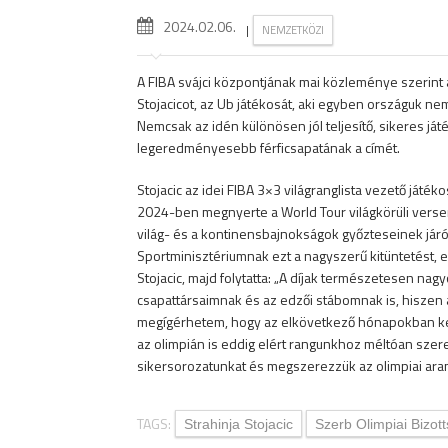
2024.02.06.
|
NEMZETKÖZI
A FIBA svájci központjának mai közleménye szerint a 
Stojacicot, az Ub játékosát, aki egyben országuk ne
Nemcsak az idén különösen jól teljesítő, sikeres játé
legeredményesebb férficsapatának a címét.
Stojacic az idei FIBA 3×3 világranglista vezető já
2024-ben megnyerte a World Tour világkörüli verse
világ- és a kontinensbajnokságok győzteseinek jár
Sportminisztériumnak ezt a nagyszerű kitüntetést,
Stojacic, majd folytatta: „A díjak természetesen n
csapattársaimnak és az edzői stábomnak is, hisze
megígérhetem, hogy az elkövetkező hónapokban k
az olimpián is eddig elért rangunkhoz méltóan szer
sikersorozatunkat és megszerezzük az olimpiai aran
TAGS:
Strahinja Stojacic
Szerb Olimpiai Bizot