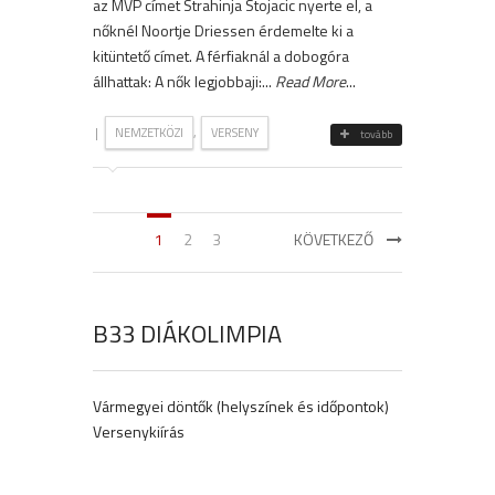
az MVP címet Strahinja Stojacic nyerte el, a
nőknél Noortje Driessen érdemelte ki a
kitüntető címet. A férfiaknál a dobogóra
állhattak: A nők legjobbaji:...
Read More
...
|
,
NEMZETKÖZI
VERSENY
tovább
1
2
3
KÖVETKEZŐ
B33 DIÁKOLIMPIA
Vármegyei döntők (helyszínek és időpontok)
Versenykiírás