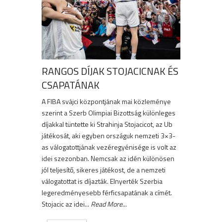
RANGOS DÍJAK STOJACICNAK ÉS
CSAPATÁNAK
A FIBA svájci központjának mai közleménye
szerint a Szerb Olimpiai Bizottság különleges
díjakkal tüntette ki Strahinja Stojacicot, az Ub
játékosát, aki egyben országuk nemzeti 3×3-
as válogatottjának vezéregyénisége is volt az
idei szezonban. Nemcsak az idén különösen
jól teljesítő, sikeres játékost, de a nemzeti
válogatottat is díjazták. Elnyerték Szerbia
legeredményesebb férficsapatának a címét.
Stojacic az idei...
Read More
...