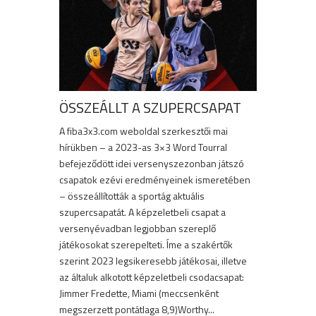
ÖSSZEÁLLT A SZUPERCSAPAT
A fiba3x3.com weboldal szerkesztői mai
hírükben – a 2023-as 3×3 Word Tourral
befejeződött idei versenyszezonban játszó
csapatok ezévi eredményeinek ismeretében
– összeállították a sportág aktuális
szupercsapatát. A képzeletbeli csapat a
versenyévadban legjobban szereplő
játékosokat szerepelteti. Íme a szakértők
szerint 2023 legsikeresebb játékosai, illetve
az általuk alkotott képzeletbeli csodacsapat:
Jimmer Fredette, Miami (meccsenként
megszerzett pontátlaga 8,9)Worthy...