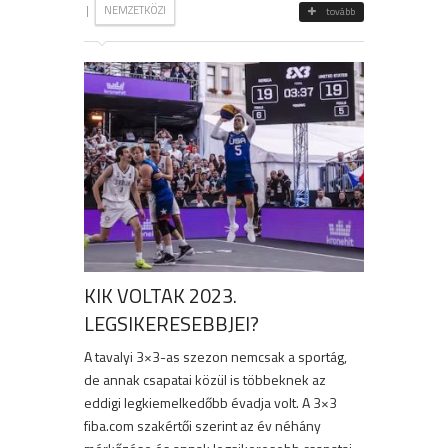
|
NEMZETKÖZI
tovább
KIK VOLTAK 2023.
LEGSIKERESEBBJEI?
A tavalyi 3×3-as szezon nemcsak a sportág,
de annak csapatai közül is többeknek az
eddigi legkiemelkedőbb évadja volt. A 3×3
fiba.com szakértői szerint az év néhány