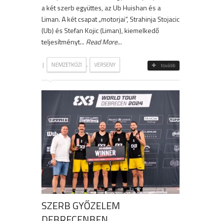
a két szerb együttes, az Ub Huishan és a
Liman. A két csapat „motorjai”, Strahinja Stojacic
(Ub) és Stefan Kojic (Liman), kiemelkedő
teljesítményt...
Read More
...
|
,
NEMZETKÖZI
VERSENY
tovább
SZERB GYŐZELEM
DEBRECENBEN