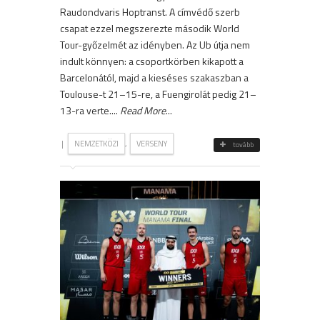
Raudondvaris Hoptranst. A címvédő szerb
csapat ezzel megszerezte második World
Tour-győzelmét az idényben. Az Ub útja nem
indult könnyen: a csoportkörben kikapott a
Barcelonától, majd a kieséses szakaszban a
Toulouse-t 21–15-re, a Fuengirolát pedig 21–
13-ra verte....
Read More
...
|
,
NEMZETKÖZI
VERSENY
tovább