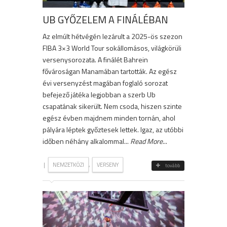
UB GYŐZELEM A FINÁLÉBAN
Az elmúlt hétvégén lezárult a 2025-ös szezon
FIBA 3×3 World Tour sokállomásos, világkörüli
versenysorozata. A finálét Bahrein
fővároságan Manamában tartották. Az egész
évi versenyzést magában foglaló sorozat
befejező játéka legjobban a szerb Ub
csapatának sikerült. Nem csoda, hiszen szinte
egész évben majdnem minden tornán, ahol
pályára léptek győztesek lettek. Igaz, az utóbbi
időben néhány alkalommal...
Read More
...
|
,
NEMZETKÖZI
VERSENY
tovább