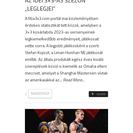
AZ IDEI 3×3-AS SZEZON
„LEGLEGJEI”
A fiba3x3.com portál mai közleményében
érdekes statisztikát tett közzé, amelyben a
3×3 kosárlabda 2023-as versenyeinek
legkiemelkedőbb eredményeit, játékosait
vette sorra. A legjobb játékosként a szerb
Stefan Kojicot, a Liman Huishan NE játékosát
említik. Az általa produkált egész éves kiváló
szereplések közül is kiemelik az Omaha elleni
meccset, amelyet a Shanghai Mastersen vívtak
az amerikaiakkal az...
Read More
...
|
NEMZETKÖZI
tovább