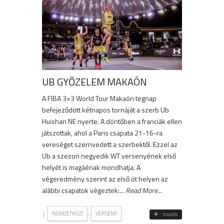
UB GYŐZELEM MAKAÓN
A FIBA 3×3 World Tour Makaón tegnap
befejeződött kétnapos tornáját a szerb Ub
Huishan NE nyerte. A döntőben a franciák ellen
játszottak, ahol a Paris csapata 21-16-ra
vereséget szernvedett a szerbektől. Ezzel az
Ub a szezon negyedik WT versenyének első
helyét is magáénak mondhatja. A
végeredmény szerint az első öt helyen az
alábbi csapatok végeztek:...
Read More
...
|
,
NEMZETKÖZI
VERSENY
tovább