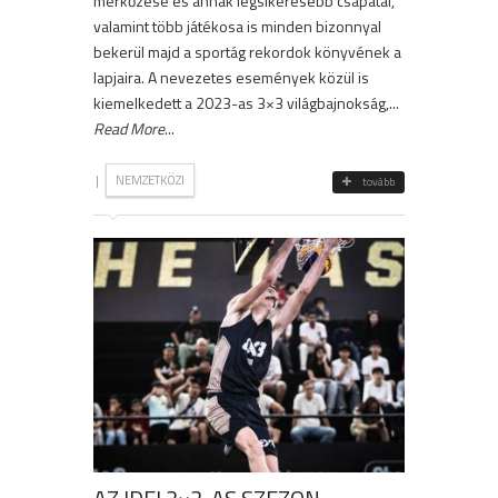
mérkőzése és annak legsikeresebb csapatai,
valamint több játékosa is minden bizonnyal
bekerül majd a sportág rekordok könyvének a
lapjaira. A nevezetes események közül is
kiemelkedett a 2023-as 3×3 világbajnokság,...
Read More
...
|
NEMZETKÖZI
tovább