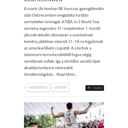
A szerb Ub Huishan NE hosszas gyengélkedés
után Debrecenben megtalálta korábbi
verhetetlen önmagát. A FIBA 3×3 World Tour
verseny augusztus 31-szeptember 1. között
játszott aktuális állomásán a szerbeknek
kemény játékban sikerült 21-18-ra legyőzniük
az amerikai Miami csapatát. A szerbek a
debreceni torna kezdetétől fogva végig
veretlenek voltak, így a döntőbe vezető útjuk
akadálymentesre sikeredett.
Veretlenségüket...
Read More
...
|
,
NEMZETKÖZI
VERSENY
tovább