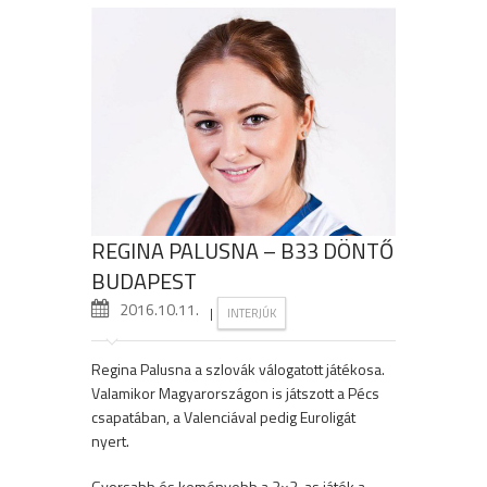
REGINA PALUSNA – B33 DÖNTŐ
BUDAPEST
2016.10.11.
|
INTERJÚK
Regina Palusna a szlovák válogatott játékosa.
Valamikor Magyarországon is játszott a Pécs
csapatában, a Valenciával pedig Euroligát
nyert.
Gyorsabb és keményebb a 3×3-as játék a