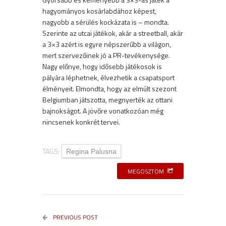
hagyományos kosárlabdához képest,
nagyobb a sérülés kockázata is – mondta.
Szerinte az utcai játékok, akár a streetball, akár
a 3×3 azért is egyre népszerűbb a világon,
mert szervezőinek jó a PR-tevékenysége.
Nagy előnye, hogy idősebb játékosok is
pályára léphetnek, élvezhetik a csapatsport
élményeit. Elmondta, hogy az elmúlt szezont
Belgiumban játszotta, megnyerték az ottani
bajnokságot. A jövőre vonatkozóan még
nincsenek konkrét tervei.
TAGS:
Regina Palusna
MEGOSZTOM
PREVIOUS POST