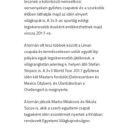
lesznek a különböző nemzetközi
versenyeken győztes csapatok és a szurkolók
élőben láthatják majd az idén elnyert
világkupát is. A 3×3-as sportág eddigi
legsikeresebb éveként emlékezhetnek majd
vissza 2017-re.
A tornán ott lesz többek között a Liman
csapata és természetesen velük együtt lép
pályára egyik legsikeresebb játékosuk, a
világranglistán jelenleg 4. helyen álló Stefan
Stojacic is. A 3×3 World Tour 2017 győztese
idén két Masters fordulót (Debrecenben és
Mexico Cityben), és Ulanbátorban a
Chellengert is megnyerte.
A tornán játszik Marko Milakovis és Nikola
Sucov is, akik a szerb egyetemi csapat
tagjaiként idén ezüstérmet nyertek a Kínában
rendezett Egyetemi Világbajnokságon.