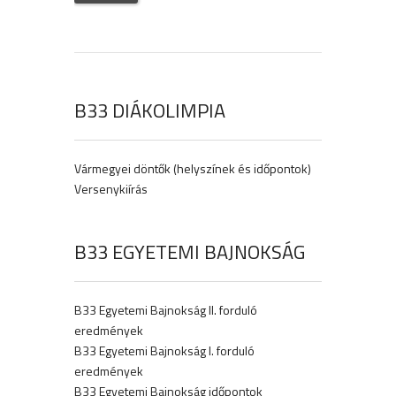
B33 DIÁKOLIMPIA
Vármegyei döntők (helyszínek és időpontok)
Versenykiírás
B33 EGYETEMI BAJNOKSÁG
B33 Egyetemi Bajnokság II. forduló
eredmények
B33 Egyetemi Bajnokság I. forduló
eredmények
B33 Egyetemi Bajnokság időpontok