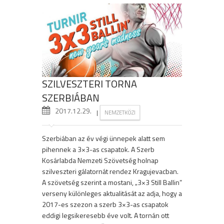
SZILVESZTERI TORNA
SZERBIÁBAN
2017.12.29.
|
NEMZETKÖZI
Szerbiában az év végi ünnepek alatt sem
pihennek a 3×3-as csapatok. A Szerb
Kosárlabda Nemzeti Szövetség holnap
szilveszteri gálatornát rendez Kragujevacban.
A szövetség szerint a mostani, „3×3 Still Ballin”
verseny különleges aktualitását az adja, hogy a
2017-es szezon a szerb 3×3-as csapatok
eddigi legsikeresebb éve volt. A tornán ott