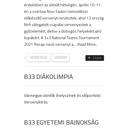
érdekében az elmúlt hétvégén, április 10-11-
én a szerbiai Novi Sadon nemzetközi
előkészítő versenyt rendeztek, ahol 12 ország
férfi válogatott csapatai versenyeztek a
győzelemért, illetve a dobogós helyekért járó
kupákért. A 3×3 National Teams Tournament
2021 Recap nevű versenyt a...
Read More
...
|
,
NEMZETKÖZI
VERSENY
tovább
B33 DIÁKOLIMPIA
Vármegyei döntők (helyszínek és időpontok)
Versenykiírás
B33 EGYETEMI BAJNOKSÁG