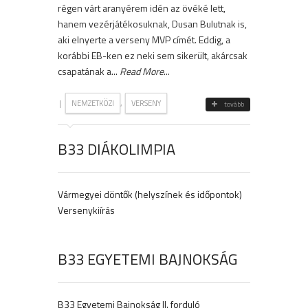
régen várt aranyérem idén az övéké lett,
hanem vezérjátékosuknak, Dusan Bulutnak is,
aki elnyerte a verseny MVP címét. Eddig, a
korábbi EB-ken ez neki sem sikerült, akárcsak
csapatának a...
Read More
...
|
,
NEMZETKÖZI
VERSENY
tovább
B33 DIÁKOLIMPIA
Vármegyei döntők (helyszínek és időpontok)
Versenykiírás
B33 EGYETEMI BAJNOKSÁG
B33 Egyetemi Bajnokság II. forduló