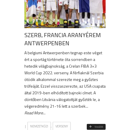
SZERB, FRANCIA ARANYÉREM
ANTWERPENBEN
A belgiumi Antwerpenben tegnap este véget
ért a sportág története óta sorrendben a
hetedik világbajnokság, a Crelan FIBA 3×3
World Cup 2022. verseny. A férfiaknál Szerbia
ötödik alkalommal szerezte meg a győztes
trófeáját. Ezzel visszaszerezte, az USA csapata
által 2019-ben elhódított bajnoki címet. A
döntőben Litvánia válogatottját győzték le, a
végeredmény 21-16 lett a szerbek...
Read More
...
|
,
NEMZETKÖZI
VERSENY
tovább