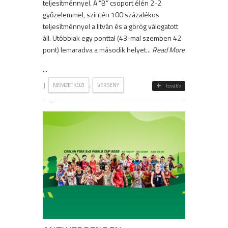
teljesítménnyel. A “B” csoport élén 2-2
győzelemmel, szintén 100 százalékos
teljesítménnyel a litván és a görög válogatott
áll. Utóbbiak egy ponttal (43-mal szemben 42
pont) lemaradva a második helyet...
Read More
...
|
,
NEMZETKÖZI
VERSENY
tovább