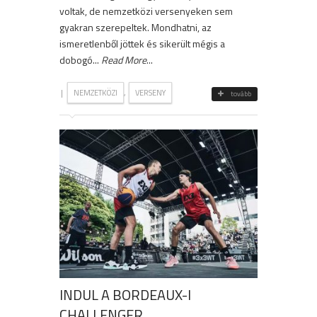
voltak, de nemzetközi versenyeken sem
gyakran szerepeltek. Mondhatni, az
ismeretlenből jöttek és sikerült mégis a
dobogó...
Read More
...
|
,
NEMZETKÖZI
VERSENY
tovább
INDUL A BORDEAUX-I
CHALLENGER