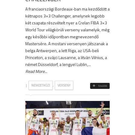
A franciaországi Bordeaux-ban ma kezdődött a
kétnapos 3×3 Challenger, amelynek legjobb
két csapata részvételt nyer a Crelan FIBA 3×3
World Tour világkörüli verseny valamelyik, még
egy későbbi időpontban megnevezendő
Mastersére. A mostani versenyen játszanak a
belga Antwerpen, a lett Riga, az USA-beli
Princeton, a svájci Lausanne, a litván Vilnius, a
német Düsseldorf, a lengyel Lublin,...
Read More
...
|
,
NEMZETKÖZI
VERSENY
tovább