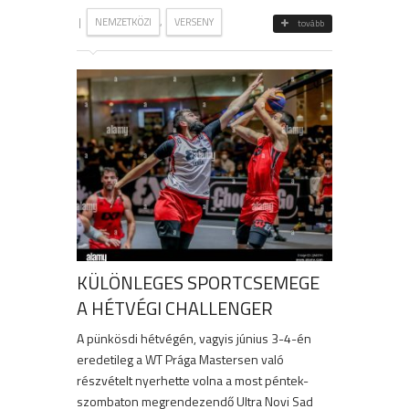
|
,
NEMZETKÖZI
VERSENY
tovább
KÜLÖNLEGES SPORTCSEMEGE
A HÉTVÉGI CHALLENGER
A pünkösdi hétvégén, vagyis június 3-4-én
eredetileg a WT Prága Mastersen való
részvételt nyerhette volna a most péntek-
szombaton megrendezendő Ultra Novi Sad