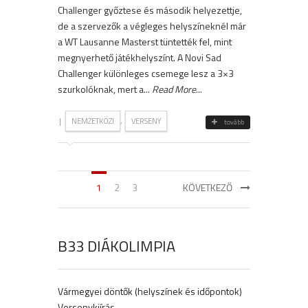
Challenger győztese és második helyezettje,
de a szervezők a végleges helyszíneknél már
a WT Lausanne Masterst tüntették fel, mint
megnyerhető játékhelyszínt. A Novi Sad
Challenger különleges csemege lesz a 3×3
szurkolóknak, mert a...
Read More
...
|
,
NEMZETKÖZI
VERSENY
tovább
1
2
3
KÖVETKEZŐ
B33 DIÁKOLIMPIA
Vármegyei döntők (helyszínek és időpontok)
Versenykiírás