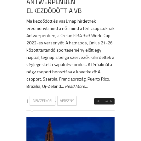
ANTWERPENBEN
ELKEZDŐDÖTT A VB
Ma kezdődött és vasárnap hirdetnek
eredményt mind a női, mind a férficsapatoknak
Antwerpenben, a Crelan FIBA 3×3 World Cup
2022-es versenyét. A hatnapos, június 21-26
között tartandó sportesemény előtt egy
nappal, tegnap a belga szervezők kihirdették a
véglegesített csapatnévsorokat. A férfiaknál a
négy csoport beosztása a következő: A
csoport: Szerbia, Franciaország, Puerto Rico,
Brazília, Új-Zéland...
Read More
...
|
,
NEMZETKÖZI
VERSENY
tovább