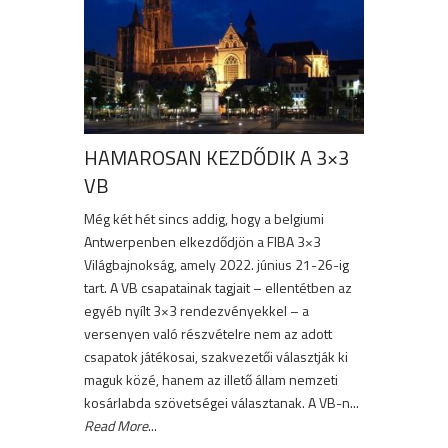
HAMAROSAN KEZDŐDIK A 3×3
VB
Még két hét sincs addig, hogy a belgiumi
Antwerpenben elkezdődjön a FIBA 3×3
Világbajnokság, amely 2022. június 21-26-ig
tart. A VB csapatainak tagjait – ellentétben az
egyéb nyílt 3×3 rendezvényekkel – a
versenyen való részvételre nem az adott
csapatok játékosai, szakvezetői választják ki
maguk közé, hanem az illető állam nemzeti
kosárlabda szövetségei választanak. A VB-n...
Read More
...