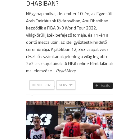
DHABIBAN?
Négy nap múlva, december 10-én, az Egyesült
Arab Emirátusok fővárosában, Abu Dhabiban
kezdődik a FIBA 3×3 World Tour 2022,
világkörüli játék befejező tornája, és 11-én a
döntő meccs után, az idei győztest kihirdető
ceremóniája. A játékban 12, 3×3 csapat vesz
részt, ők számítanak jelenleg a világ legjobb
3×3-as csapatainak. A FIBA online híroldalának
mai elemzése...
Read More
...
|
,
NEMZETKÖZI
VERSENY
tovább