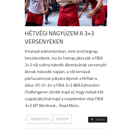
HÉTVÉGI NAGYÜZEM A 3×3
VERSENYEKEN
A kanadi edmontonban, mint arról tegnap
beszámoltunk, ma és holnap játsszák a FIBA
3×3 női széria hatodik állomásának versenyét.
Annak második napján, a női tornával
párhuzamosan pályára lépnek a férfiak is.
Július 30-31-én a FIBA 3×3 ABA Edmonton
Challengeren döntik majd el, hogy melyik két
csapat játszhat majd a szeptember eleji FIBA
3×3 WT Montreal...
Read More
...
|
,
NEMZETKÖZI
VERSENY
tovább