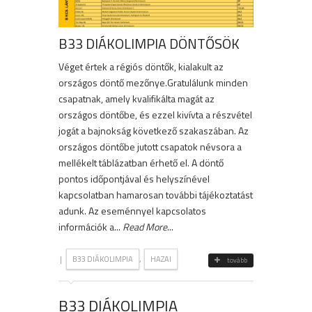
B33 DIÁKOLIMPIA DÖNTŐSÖK
Véget értek a régiós döntők, kialakult az
országos döntő mezőnye.Gratulálunk minden
csapatnak, amely kvalifikálta magát az
országos döntőbe, és ezzel kivívta a részvétel
jogát a bajnokság következő szakaszában. Az
országos döntőbe jutott csapatok névsora a
mellékelt táblázatban érhető el. A döntő
pontos időpontjával és helyszínével
kapcsolatban hamarosan további tájékoztatást
adunk. Az eseménnyel kapcsolatos
információk a...
Read More
...
|
,
B33 DIÁKOLIMPIA
HAZAI
tovább
B33 DIÁKOLIMPIA