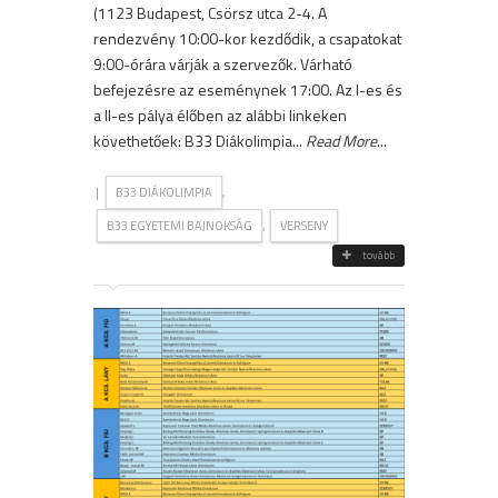
(1123 Budapest, Csörsz utca 2-4. A
rendezvény 10:00-kor kezdődik, a csapatokat
9:00-órára várják a szervezők. Várható
befejezésre az eseménynek 17:00. Az I-es és
a II-es pálya élőben az alábbi linkeken
követhetőek: B33 Diákolimpia...
Read More
...
|
,
B33 DIÁKOLIMPIA
,
B33 EGYETEMI BAJNOKSÁG
VERSENY
tovább