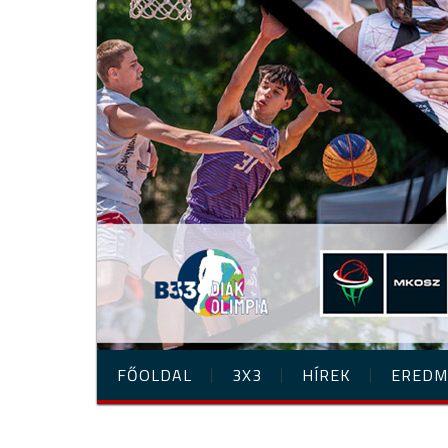
FŐOLDAL
3X3
HÍREK
EREDM