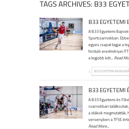
TAGS ARCHIVES: B33 EGYE
B33 EGYETEMI 
A B33 Egyetemi Bajnoks
Sportcsarnokban. Ebben
egyes csapat tagjai a le
forduló eredményei ITT
a legjobb két...
Read Mo
|
B33 EGYETEMI BAJNOKS
B33 EGYETEMI 
A B33 Egyetemi és Főis
csarnokban találkoztak,
a diákok megmutatták, ho
versenyben a TFSE érte
Read More
...