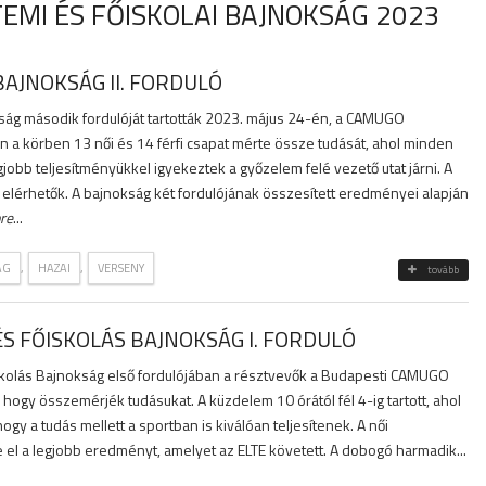
TEMI ÉS FŐISKOLAI BAJNOKSÁG 2023
BAJNOKSÁG II. FORDULÓ
ág második fordulóját tartották 2023. május 24-én, a CAMUGO
 a körben 13 női és 14 férfi csapat mérte össze tudását, ahol minden
gjobb teljesítményükkel igyekeztek a győzelem felé vezető utat járni. A
 elérhetők. A bajnokság két fordulójának összesített eredményei alapján
re
...
,
,
ÁG
HAZAI
VERSENY
tovább
ÉS FŐISKOLÁS BAJNOKSÁG I. FORDULÓ
kolás Bajnokság első fordulójában a résztvevők a Budapesti CAMUGO
 hogy összemérjék tudásukat. A küzdelem 10 órától fél 4-ig tartott, ahol
gy a tudás mellett a sportban is kiválóan teljesítenek. A női
 el a legjobb eredményt, amelyet az ELTE követett. A dobogó harmadik...