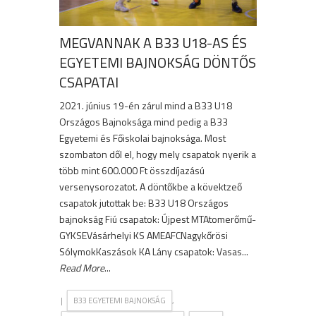
MEGVANNAK A B33 U18-AS ÉS
EGYETEMI BAJNOKSÁG DÖNTŐS
CSAPATAI
2021. június 19-én zárul mind a B33 U18
Országos Bajnoksága mind pedig a B33
Egyetemi és Főiskolai bajnoksága. Most
szombaton dől el, hogy mely csapatok nyerik a
több mint 600.000 Ft összdíjazású
versenysorozatot. A döntőkbe a kövektzeő
csapatok jutottak be: B33 U18 Országos
bajnokság Fiú csapatok: Újpest MTAtomerőmű-
GYKSEVásárhelyi KS AMEAFCNagykőrösi
SólymokKaszások KA Lány csapatok: Vasas...
Read More
...
|
,
B33 EGYETEMI BAJNOKSÁG