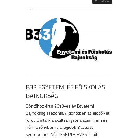
tovább
B33 EGYETEMI ÉS FŐISKOLÁS
BAJNOKSÁG
Döntőhöz ért a 2019-es év Egyetemi
Bajnokság szezonja. A döntőben az előző két
forduló által kialakult rangsor alapján, férfi és
női mezőnyben is a legjobb 8 csapat
szerepelhet. Női: TFSE PTE-EMES Petőfi