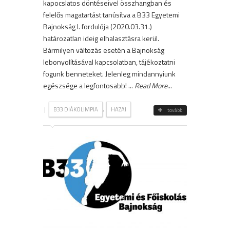
kapocslatos döntéseivel összhangban és
felelős magatartást tanúsítva a B33 Egyetemi
Bajnokság I. fordulója (2020.03.31.)
határozatlan ideig elhalasztásra kerül.
Bármilyen változás esetén a Bajnokság
lebonyolításával kapcsolatban, tájékoztatni
fogunk benneteket. Jelenleg mindannyiunk
egészsége a legfontosabb! ...
Read More
...
|
,
B33 DIÁKOLIMPIA
HAZAI
tovább