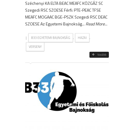
Széchenyi KA ELTA BEAC MEAFC KÖZGÁZ SC
Szegedi RSC SZOESE Férfi: PTE-PEAC TFSE
MEAFC MOGAAC BGE-PSZK Szegedi RSC DEAC
SZOESE Az Egyetemi Bajnokság...
Read More
...
|
,
,
B33 EGYETEMI BAJNOKSÁG
HAZAI
VERSENY
tovább