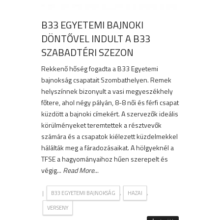
B33 EGYETEMI BAJNOKI
DÖNTŐVEL INDULT A B33
SZABADTÉRI SZEZON
Rekkenő hőség fogadta a B33 Egyetemi
bajnokság csapatait Szombathelyen. Remek
helyszínnek bizonyult a vasi megyeszékhely
főtere, ahol négy pályán, 8-8 női és férfi csapat
küzdött a bajnoki címekért. A szervezők ideális
körülményeket teremtettek a résztvevők
számára és a csapatok kiélezett küzdelmekkel
hálálták meg a fáradozásaikat. A hölgyeknél a
TFSE a hagyományaihoz hűen szerepelt és
végig...
Read More
...
|
,
,
B33 EGYETEMI BAJNOKSÁG
HAZAI
VERSENY