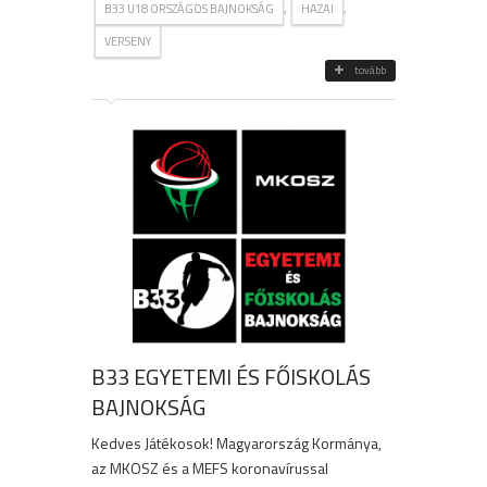
,
,
B33 U18 ORSZÁGOS BAJNOKSÁG
HAZAI
VERSENY
tovább
B33 EGYETEMI ÉS FŐISKOLÁS
BAJNOKSÁG
Kedves Játékosok! Magyarország Kormánya,
az MKOSZ és a MEFS koronavírussal