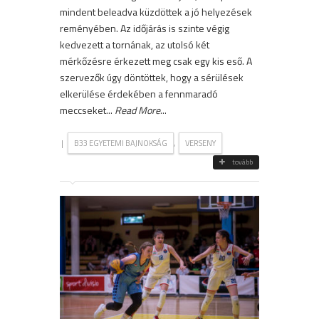
mindent beleadva küzdöttek a jó helyezések
reményében. Az időjárás is szinte végig
kedvezett a tornának, az utolsó két
mérkőzésre érkezett meg csak egy kis eső. A
szervezők úgy döntöttek, hogy a sérülések
elkerülése érdekében a fennmaradó
meccseket...
Read More
...
|
,
B33 EGYETEMI BAJNOKSÁG
VERSENY
tovább