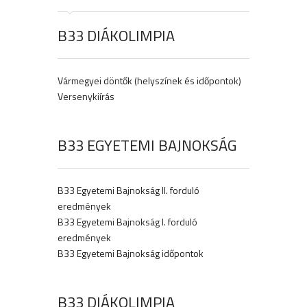
B33 DIÁKOLIMPIA
Vármegyei döntők (helyszínek és időpontok)
Versenykiírás
B33 EGYETEMI BAJNOKSÁG
B33 Egyetemi Bajnokság II. forduló
eredmények
B33 Egyetemi Bajnokság I. forduló
eredmények
B33 Egyetemi Bajnokság időpontok
B33 DIÁKOLIMPIA