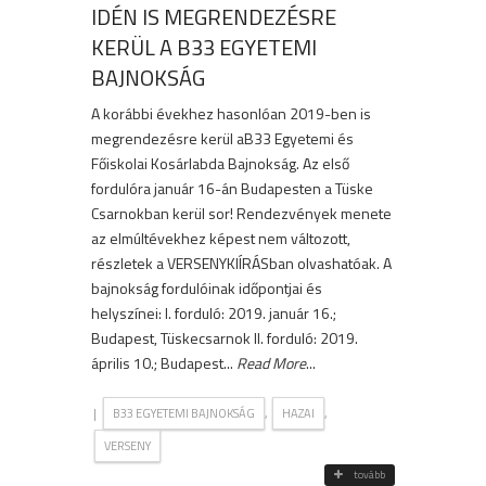
IDÉN IS MEGRENDEZÉSRE
KERÜL A B33 EGYETEMI
BAJNOKSÁG
A korábbi évekhez hasonlóan 2019-ben is
megrendezésre kerül aB33 Egyetemi és
Főiskolai Kosárlabda Bajnokság. Az első
fordulóra január 16-án Budapesten a Tüske
Csarnokban kerül sor! Rendezvények menete
az elmúltévekhez képest nem változott,
részletek a VERSENYKIÍRÁSban olvashatóak. A
bajnokság fordulóinak időpontjai és
helyszínei: I. forduló: 2019. január 16.;
Budapest, Tüskecsarnok II. forduló: 2019.
április 10.; Budapest...
Read More
...
|
,
,
B33 EGYETEMI BAJNOKSÁG
HAZAI
VERSENY
tovább