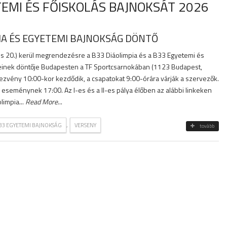
TEMI ÉS FŐISKOLÁS BAJNOKSÁT 2026
IA ÉS EGYETEMI BAJNOKSÁG DÖNTŐ
s 20.) kerül megrendezésre a B33 Diáolimpia és a B33 Egyetemi és
einek döntője Budapesten a TF Sportcsarnokában (1123 Budapest,
dezvény 10:00-kor kezdődik, a csapatokat 9:00-órára várják a szervezők.
 eseménynek 17:00. Az I-es és a II-es pálya élőben az alábbi linkeken
limpia...
Read More
...
,
33 EGYETEMI BAJNOKSÁG
VERSENY
tovább