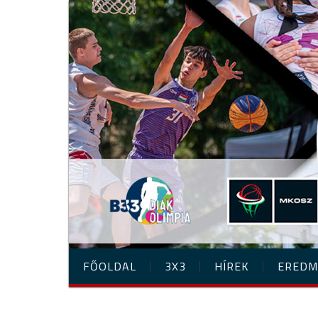
FŐOLDAL
3X3
HÍREK
EREDM