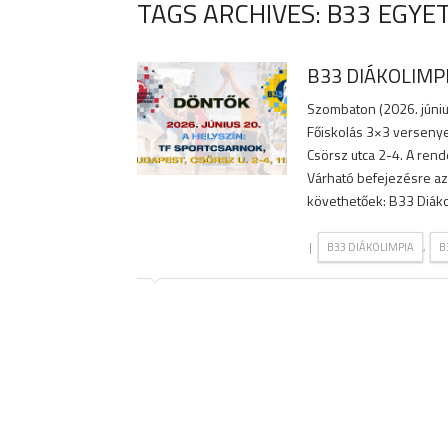
TAGS ARCHIVES: B33 EGYE
B33 DIÁKOLIMP
Szombaton (2026. júniu
Főiskolás 3×3 verseny
Csörsz utca 2-4. A ren
Várható befejezésre az
követhetőek: B33 Diáko
|
,
B33 DIÁKOLIMPIA
B