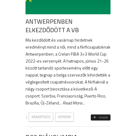
ANTWERPENBEN
ELKEZDŐDÖTT A VB
Ma kezdődött és vasárnap hirdetnek
eredményt mind a női, mind a férficsapatoknak
Antwerpenben, a Crelan FIBA 3×3 World Cup
2022-es versenyét. A hatnapos, június 21-26
között tartandó sportesemény előtt egy
nappal, tegnap a belga szervezők kihirdették a
véglegesített csapatnévsorokat. A férfiaknál a
négy csoport beosztása a következő: A
csoport: Szerbia, Franciaország, Puerto Rico,
Brazília, Új-Zéland...
Read More
...
|
,
NEMZETKÖZI
VERSENY
tovább