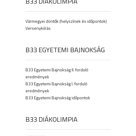
B33 DIÁKOLIMPIA
Vármegyei döntők (helyszínek és időpontok)
Versenykiírás
B33 EGYETEMI BAJNOKSÁG
B33 Egyetemi Bajnokság II. forduló
eredmények
B33 Egyetemi Bajnokság I. forduló
eredmények
B33 Egyetemi Bajnokság időpontok
B33 DIÁKOLIMPIA