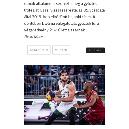
ötödik alkalommal szerezte meg a győztes
trófeáját. Ezzel visszaszerezte, az USA csapata
által 2019-ben elhódított bajnoki címet. A
döntőben Litvánia válogatottját győzték le, a
végeredmény 21-16 lett a szerbek...
Read More
...
|
,
NEMZETKÖZI
VERSENY
tovább