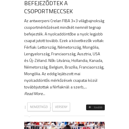
BEFEJEZŐDTEK A
CSOPORTMECCSEK
Az antwerpeni Crelan FIBA 3×3 világbajnokság
csoportmérkőzéseit mindkét nemnél tegnap
befejezték. A nyolcaddöntőbe a nyolc legjobb
csapat jutott tovább. Ezek a következők voltak:
Férfiak: Lettország, Németország, Mongólia,
Lengyelország, Franciaország, Ausztria, USA
és Új-Zéland. Nők: Litvánia, Hollandia, Kanada,
Németország, Belgium, Brazília, Franciaország,
Mongólia. Az eddig lejátszott mai
nyolcaddöntős mérkőzések csapatai közül
továbbjutottak a férfiaknál: a szerb,...
Read More
...
|
,
NEMZETKÖZI
VERSENY
tovább