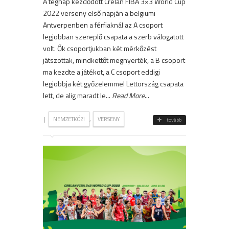
A tegnap kezdődött Crelan FIBA 3×3 World Cup
2022 verseny első napján a belgiumi
Antverpenben a férfiaknál az A csoport
legjobban szereplő csapata a szerb válogatott
volt. Ők csoportjukban két mérkőzést
játszottak, mindkettőt megnyerték, a B csoport
ma kezdte a játékot, a C csoport eddigi
legjobbja két győzelemmel Lettország csapata
lett, de alig maradt le...
Read More
...
|
,
NEMZETKÖZI
VERSENY
tovább