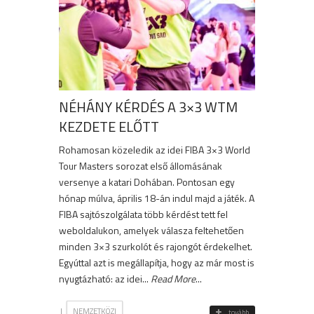
NÉHÁNY KÉRDÉS A 3×3 WTM
KEZDETE ELŐTT
Rohamosan közeledik az idei FIBA 3×3 World
Tour Masters sorozat első állomásának
versenye a katari Dohában. Pontosan egy
hónap múlva, április 18-án indul majd a játék. A
FIBA sajtószolgálata több kérdést tett fel
weboldalukon, amelyek válasza feltehetően
minden 3×3 szurkolót és rajongót érdekelhet.
Egyúttal azt is megállapítja, hogy az már most is
nyugtázható: az idei...
Read More
...
|
NEMZETKÖZI
tovább