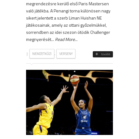
megrendezésre kerülő első Paris Mastersen
való játékba. A Penangi torna különösen nagy
sikert jelentett a szerb Liman Huishan NE
játékosainak, amely az ottani győzelmükkel,
sorrendben az idei szezon ötödik Challenger
megnyerését...
Read More
...
|
,
NEMZETKÖZI
VERSENY
tovább