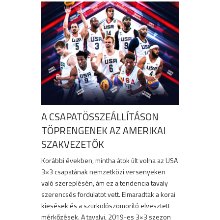
A CSAPATÖSSZEÁLLÍTÁSON
TÖPRENGENEK AZ AMERIKAI
SZAKVEZETŐK
Korábbi években, mintha átok ült volna az USA
3×3 csapatának nemzetközi versenyeken
való szereplésén, ám ez a tendencia tavaly
szerencsés fordulatot vett. Elmaradtak a korai
kiesések és a szurkolószomorító elvesztett
mérkőzések. A tavalyi, 2019-es 3×3 szezon