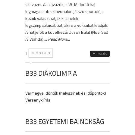
szavazni. A szavazók, a WTM döntő hat
legmagasabb színvonalon játszó sportolója
közük választhatják ki a nekik
legszimpatikusabbat, akire a voksukat leadják.
A hat jelölt a következő: Dusan Bulut (Novi Sad
Al Wahda),...
Read More
...
|
NEMZETKÖZI
tovább
B33 DIÁKOLIMPIA
Vármegyei döntők (helyszínek és időpontok)
Versenykiírás
B33 EGYETEMI BAJNOKSÁG