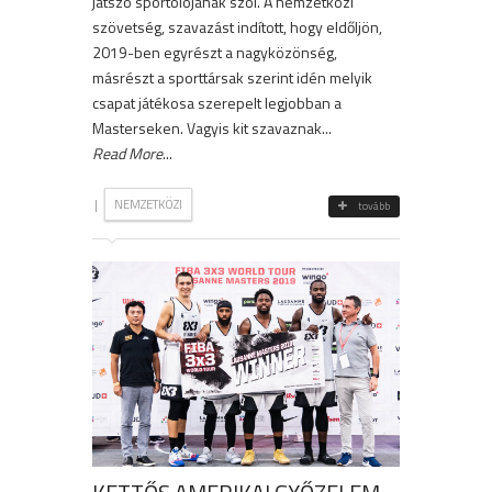
játszó sportolójának szól. A nemzetközi
szövetség, szavazást indított, hogy eldőljön,
2019-ben egyrészt a nagyközönség,
másrészt a sporttársak szerint idén melyik
csapat játékosa szerepelt legjobban a
Masterseken. Vagyis kit szavaznak...
Read More
...
|
NEMZETKÖZI
tovább