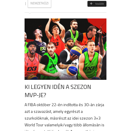
|
NEMZETKÖZI
tovább
KI LEGYEN IDÉN A SZEZON
MVP-JE?
A FIBA október 22-én indította és 30-án zárja
azt a szavazást, amely egyrészt a
szurkolóknak, másrészt az idei szezon 3×3
World Tour valamelyik/vagy több állomásán is