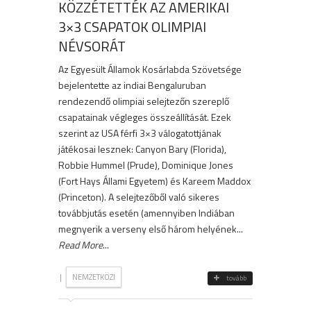
KÖZZÉTETTÉK AZ AMERIKAI
3×3 CSAPATOK OLIMPIAI
NÉVSORÁT
Az Egyesült Államok Kosárlabda Szövetsége
bejelentette az indiai Bengaluruban
rendezendő olimpiai selejtezőn szereplő
csapatainak végleges összeállítását. Ezek
szerint az USA férfi 3×3 válogatottjának
játékosai lesznek: Canyon Bary (Florida),
Robbie Hummel (Prude), Dominique Jones
(Fort Hays Állami Egyetem) és Kareem Maddox
(Princeton). A selejtezőből való sikeres
továbbjutás esetén (amennyiben Indiában
megnyerik a verseny első három helyének...
Read More
...
|
NEMZETKÖZI
tovább