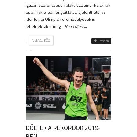
igazán szerencsésen alakult az amerikaiaknak
és annak eredményeit látva kijelenthető, az
idei Tokiói Olimpián éremesélyesek is
lehetnek, akár még...
Read More
...
|
NEMZETKÖZI
tovább
DŐLTEK A REKORDOK 2019-
BEN