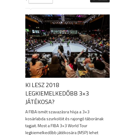
KI LESZ 2018
LEGKIEMELKEDŐBB 3×3
JÁTÉKOSA?
A FIBA ismét szavazásra hívja a 3×3
kosárlabda szurkolóit és rajongó táborának
tagjait. Most a FIBA 3×3 World Tour
legkiemelkedőbb játékosára (MSP) lehet