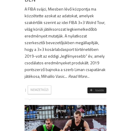
A FIBA svájci, Miesben lévő központja ma
közzétette azokat az adatokat, amelyek
szakértőik szerint az idei FIBA 3×3 Wolrd Tour,
világ körüli játéksorozat legkiemelkedőbb
eredményeit mutatják. A nyilatkozat
szerkesztői bevezetőjükben megállapítják,
hogy a 3×3 kosárlabdasport történetében
2019-volt az eddigi „legfényesebb” év, amely
csodálatos eredményeket produkált. 2019
pontszerző bajnoka a szerb Liman csapatának
játékosa, Mihalilo Vasic...
Read More
...
|
NEMZETKÖZI
tovább