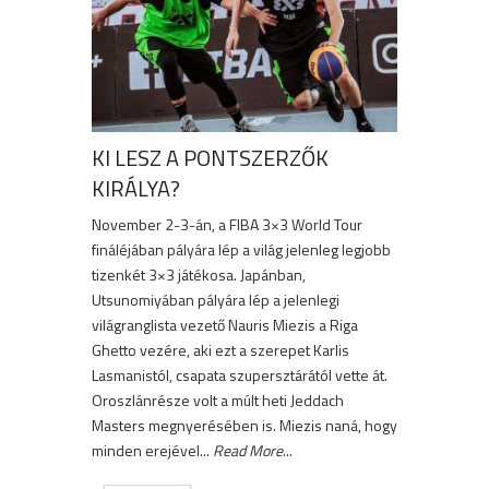
KI LESZ A PONTSZERZŐK
KIRÁLYA?
November 2-3-án, a FIBA 3×3 World Tour
fináléjában pályára lép a világ jelenleg legjobb
tizenkét 3×3 játékosa. Japánban,
Utsunomiyában pályára lép a jelenlegi
világranglista vezető Nauris Miezis a Riga
Ghetto vezére, aki ezt a szerepet Karlis
Lasmanistól, csapata szupersztárától vette át.
Oroszlánrésze volt a múlt heti Jeddach
Masters megnyerésében is. Miezis naná, hogy
minden erejével...
Read More
...