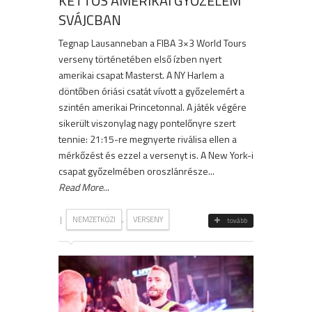
KETTŐS AMERIKAI GYŐZELEM
SVÁJCBAN
Tegnap Lausanneban a FIBA 3×3 World Tours
verseny történetében első ízben nyert
amerikai csapat Masterst. A NY Harlem a
döntőben óriási csatát vívott a győzelemért a
szintén amerikai Princetonnal. A játék végére
sikerült viszonylag nagy pontelőnyre szert
tennie: 21:15-re megnyerte riválisa ellen a
mérkőzést és ezzel a versenyt is. A New York-i
csapat győzelmében oroszlánrésze...
Read More
...
|
,
NEMZETKÖZI
VERSENY
tovább