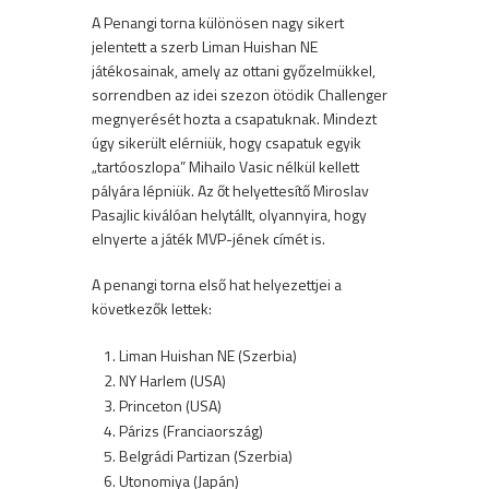
A Penangi torna különösen nagy sikert
jelentett a szerb Liman Huishan NE
játékosainak, amely az ottani győzelmükkel,
sorrendben az idei szezon ötödik Challenger
megnyerését hozta a csapatuknak. Mindezt
úgy sikerült elérniük, hogy csapatuk egyik
„tartóoszlopa” Mihailo Vasic nélkül kellett
pályára lépniük. Az őt helyettesítő Miroslav
Pasajlic kiválóan helytállt, olyannyira, hogy
elnyerte a játék MVP-jének címét is.
A penangi torna első hat helyezettjei a
következők lettek:
Liman Huishan NE (Szerbia)
NY Harlem (USA)
Princeton (USA)
Párizs (Franciaország)
Belgrádi Partizan (Szerbia)
Utonomiya (Japán)