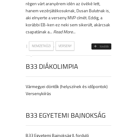
régen várt aranyérem idén az övéké lett,
hanem vezérjátékosuknak, Dusan Bulutnak is,
aki elnyerte a verseny MVP címét. Eddig, a
korábbi EB-ken ez neki sem sikerült, akárcsak
csapatának a...
Read More
...
|
,
NEMZETKÖZI
VERSENY
tovább
B33 DIÁKOLIMPIA
Vármegyei döntők (helyszínek és időpontok)
Versenykiírás
B33 EGYETEMI BAJNOKSÁG
B33 Egyetemi Bajnokság II. forduló