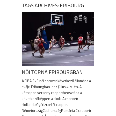
TAGS ARCHIVES: FRIBOURG
NŐI TORNA FRIBOURGBAN
A FIBA 3×3 női sorozat következő állomása a
svájci Fribourgban lesz július 4-5-én. A
kétnapos verseny csoportbeosztása a
következőképpen alakult: A csoport:
HollandiaGyőrIzrael B csoport:
NémetországCsehországRománia C csoport: