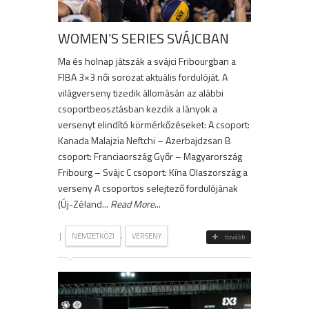
WOMEN’S SERIES SVÁJCBAN
Ma és holnap játszák a svájci Fribourgban a
FIBA 3×3 női sorozat aktuális fordulóját. A
világverseny tizedik állomásán az alábbi
csoportbeosztásban kezdik a lányok a
versenyt elindító körmérkőzéseket: A csoport:
Kanada Malajzia Neftchi – Azerbajdzsan B
csoport: Franciaország Győr – Magyarország
Fribourg – Svájc C csoport: Kína Olaszország a
verseny A csoportos selejtező fordulójának
(Új-Zéland...
Read More
...
|
,
NEMZETKÖZI
VERSENY
tovább