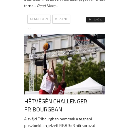
torna...
Read More
...
|
,
NEMZETKÖZI
VERSENY
tovább
HÉTVÉGÉN CHALLENGER
FRIBOURGBAN
A svájci Fribourgban nemcsak a tegnapi
posztunkban jelzett FIBA 3×3 női sorozat