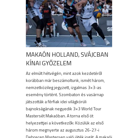
MAKAÓN HOLLAND, SVÁJCBAN
KÍNAI GYŐZELEM
Az elmúlt hétvégén, mint azok kezdetéről
korábban már beszámoltunk, ismét három,
nemzetközileg jegyzett, izgalmas 3×3-as
esemény történt. Szombaton és vasárnap
játszották a férfiak idei világkörüli
bajnokságának negyedik 3×3 World Tour
Mastersét Makaóban. A torna első öt
helyezettjei a következők: Közülük az első
három megnyerte az augusztus 26-27-i
Debrecen Mastersen való játék jogát. A makaói