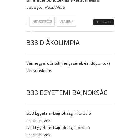
dobogó...
Read More
...
|
,
NEMZETKÖZI
VERSENY
tovább
B33 DIÁKOLIMPIA
Vármegyei döntők (helyszínek és időpontok)
Versenykiírás
B33 EGYETEMI BAJNOKSÁG
B33 Egyetemi Bajnokság II. forduló
eredmények
B33 Egyetemi Bajnokság I. forduló
eredmények