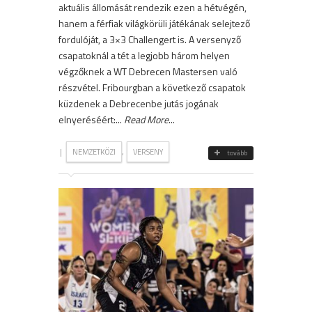
aktuális állomását rendezik ezen a hétvégén,
hanem a férfiak világkörüli játékának selejtező
fordulóját, a 3×3 Challengert is. A versenyző
csapatoknál a tét a legjobb három helyen
végzőknek a WT Debrecen Mastersen való
részvétel. Fribourgban a következő csapatok
küzdenek a Debrecenbe jutás jogának
elnyeréséért:...
Read More
...
|
,
NEMZETKÖZI
VERSENY
tovább