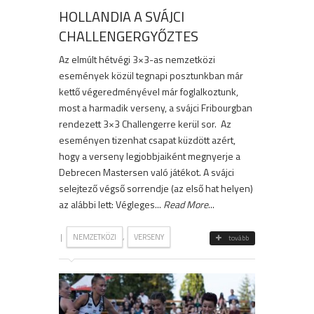
HOLLANDIA A SVÁJCI
CHALLENGERGYŐZTES
Az elmúlt hétvégi 3×3-as nemzetközi
események közül tegnapi posztunkban már
kettő végeredményével már foglalkoztunk,
most a harmadik verseny, a svájci Fribourgban
rendezett 3×3 Challengerre kerül sor. Az
eseményen tizenhat csapat küzdött azért,
hogy a verseny legjobbjaiként megnyerje a
Debrecen Mastersen való játékot. A svájci
selejtező végső sorrendje (az első hat helyen)
az alábbi lett: Végleges...
Read More
...
|
,
NEMZETKÖZI
VERSENY
tovább