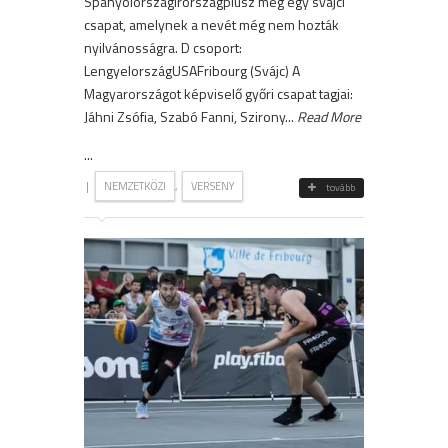
SpanyolországÍrországplusz még egy svájci
csapat, amelynek a nevét még nem hozták
nyilvánosságra. D csoport:
LengyelországUSAFribourg (Svájc) A
Magyarországot képviselő győri csapat tagjai:
Jáhni Zsófia, Szabó Fanni, Szirony...
Read More
...
|
,
NEMZETKÖZI
VERSENY
tovább