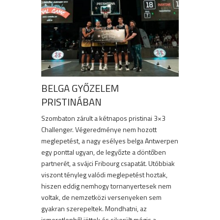
BELGA GYŐZELEM
PRISTINÁBAN
Szombaton zárult a kétnapos pristinai 3×3
Challenger. Végeredménye nem hozott
meglepetést, a nagy esélyes belga Antwerpen
egy ponttal ugyan, de legyőzte a döntőben
partnerét, a svájci Fribourg csapatát. Utóbbiak
viszont tényleg valódi meglepetést hoztak,
hiszen eddig nemhogy tornanyertesek nem
voltak, de nemzetközi versenyeken sem
gyakran szerepeltek. Mondhatni, az
ismeretlenből jöttek és sikerült mégis a