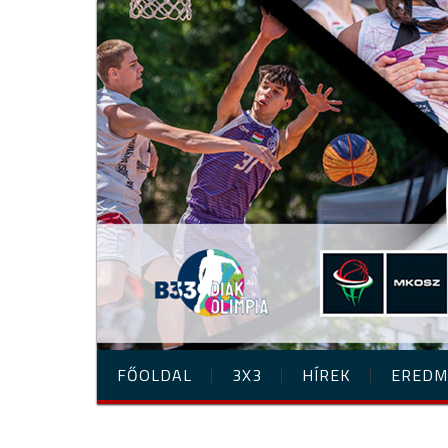
FŐOLDAL
3X3
HÍREK
EREDM