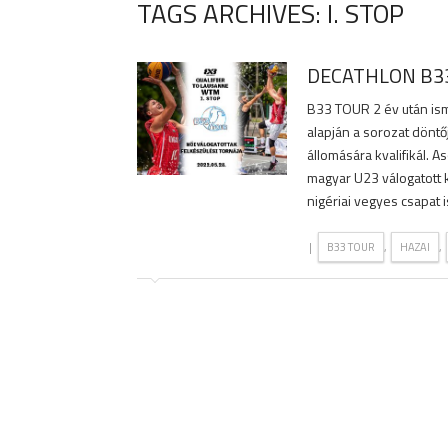
TAGS ARCHIVES: I. STOP
DECATHLON B33
B33 TOUR 2 év után is
alapján a sorozat dönt
állomására kvalifikál. A
magyar U23 válogatott ke
nigériai vegyes csapat i
|
,
,
B33 TOUR
HAZAI