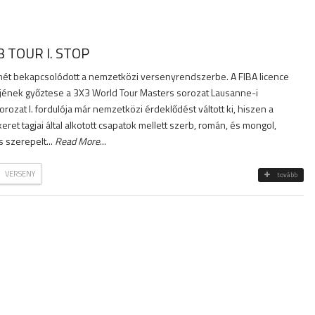
 TOUR I. STOP
mét bekapcsolódott a nemzetközi versenyrendszerbe. A FIBA licence
őjének győztese a 3X3 World Tour Masters sorozat Lausanne-i
sorozat I. fordulója már nemzetközi érdeklődést váltott ki, hiszen a
ret tagjai által alkotott csapatok mellett szerb, román, és mongol,
s szerepelt...
Read More
...
VERSENY
tovább