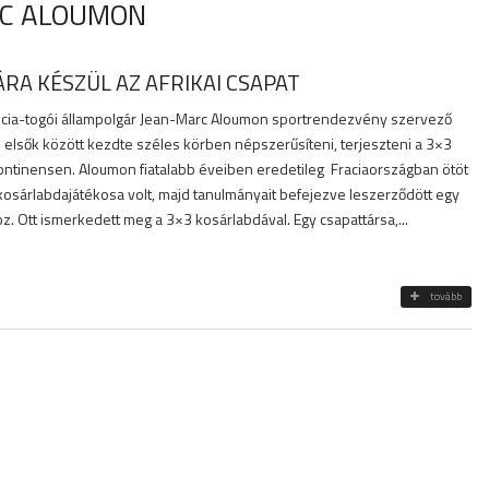
RC ALOUMON
ÁRA KÉSZÜL AZ AFRIKAI CSAPAT
rancia-togói állampolgár Jean-Marc Aloumon sportrendezvény szervező
az elsők között kezdte széles körben népszerűsíteni, terjeszteni a 3×3
kontinensen. Aloumon fiatalabb éveiben eredetileg Fraciaországban ötöt
kosárlabdajátékosa volt, majd tanulmányait befejezve leszerződött egy
oz. Ott ismerkedett meg a 3×3 kosárlabdával. Egy csapattársa,...
tovább