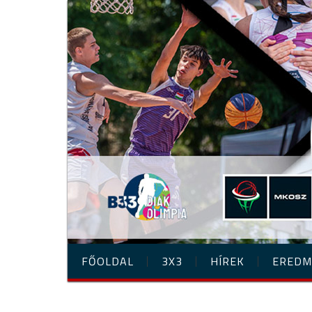
FŐOLDAL
3X3
HÍREK
EREDM