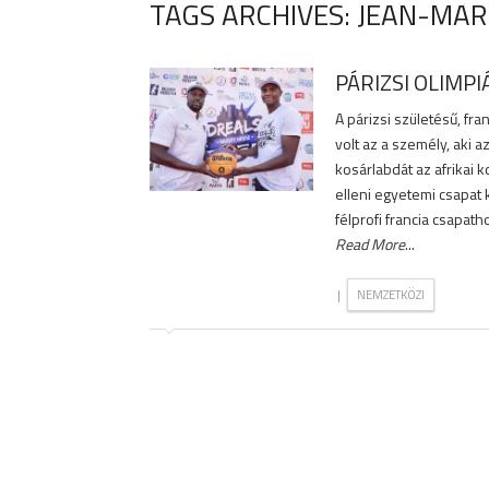
TAGS ARCHIVES: JEAN-MA
PÁRIZSI OLIMPI
A párizsi születésű, f
volt az a személy, aki 
kosárlabdát az afrikai 
elleni egyetemi csapat 
félprofi francia csapath
Read More
...
|
NEMZETKÖZI