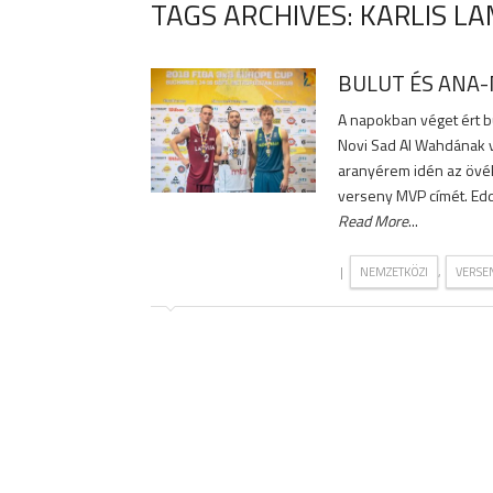
TAGS ARCHIVES: KARLIS L
BULUT ÉS ANA-
A napokban véget ért b
Novi Sad Al Wahdának 
aranyérem idén az övék
verseny MVP címét. Eddi
Read More
...
|
,
NEMZETKÖZI
VERSE