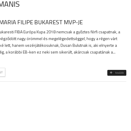
AMANIS
MARIA FILIPE BUKAREST MVP-JE
ukaresti FIBA Európa Kupa 2018 nemcsak a győztes férfi csapatnak, a
végződött nagy örömmel és megelégedettséggel, hogy a régen várt
é lett, hanem vezérjátékosuknak, Dusan Bulutnak is, aki elnyerte a
g, a korábbi EB-ken ez neki sem sikerült, akárcsak csapatának a...
NY
tovább