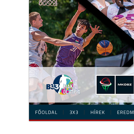
FŐOLDAL
3X3
HÍREK
EREDM