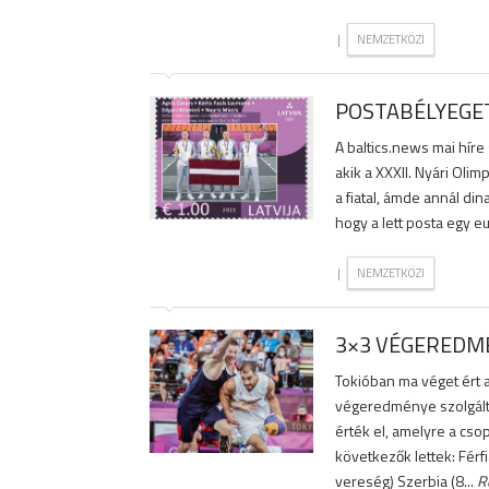
|
NEMZETKÖZI
POSTABÉLYEGET
A baltics.news mai híre 
akik a XXXII. Nyári Oli
a fiatal, ámde annál di
hogy a lett posta egy eu
|
NEMZETKÖZI
3×3 VÉGEREDM
Tokióban ma véget ért a
végeredménye szolgált
érték el, amelyre a cso
következők lettek: Férf
vereség) Szerbia (8...
R