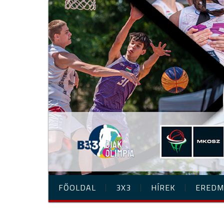
FŐOLDAL
3X3
HÍREK
EREDM