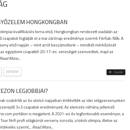
ÁG
I GYŐZELEM HONGKONGBAN
olimpiai kvalifikációs torna első, Hongkongban rendezett viadalán az
ő csapatok foglalják el a mai zárónap eredménye szerint: Férfiak: Nők: A
rseny első napján – mint arról beszámoltunk – mindkét mérkőzését
az egyiptomi csapattól 20-17-es vereséget szenvedtek, majd az
Read More
...
,
VERSENY
tovább
ZEZON LEGJOBBJAI?
nak szakértői az év utolsó napjaiban értékelték az idei világversenyeken
ereplő 3×3 csapatok eredményeit. Az elemzés néhány jellemző
line.com portálon is megjelent. A 2021-es év legfontosabb eseményei, a
ur férfi profi világkörüli verseny sorozta, a tokiói olimpia, illetve az
rtékelés szerint...
Read More
...