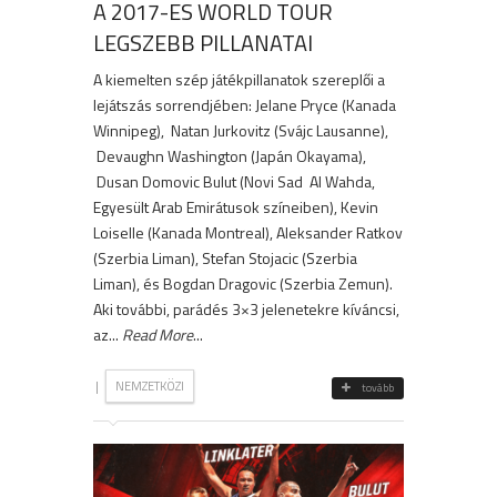
A 2017-ES WORLD TOUR
LEGSZEBB PILLANATAI
A kiemelten szép játékpillanatok szereplői a
lejátszás sorrendjében: Jelane Pryce (Kanada
Winnipeg), Natan Jurkovitz (Svájc Lausanne),
Devaughn Washington (Japán Okayama),
Dusan Domovic Bulut (Novi Sad Al Wahda,
Egyesült Arab Emirátusok színeiben), Kevin
Loiselle (Kanada Montreal), Aleksander Ratkov
(Szerbia Liman), Stefan Stojacic (Szerbia
Liman), és Bogdan Dragovic (Szerbia Zemun).
Aki további, parádés 3×3 jelenetekre kíváncsi,
az...
Read More
...
|
NEMZETKÖZI
tovább