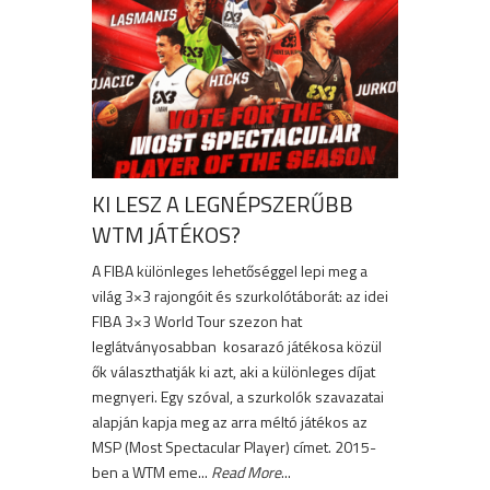
KI LESZ A LEGNÉPSZERŰBB
WTM JÁTÉKOS?
A FIBA különleges lehetőséggel lepi meg a
világ 3×3 rajongóit és szurkolótáborát: az idei
FIBA 3×3 World Tour szezon hat
leglátványosabban kosarazó játékosa közül
ők választhatják ki azt, aki a különleges díjat
megnyeri. Egy szóval, a szurkolók szavazatai
alapján kapja meg az arra méltó játékos az
MSP (Most Spectacular Player) címet. 2015-
ben a WTM eme...
Read More
...