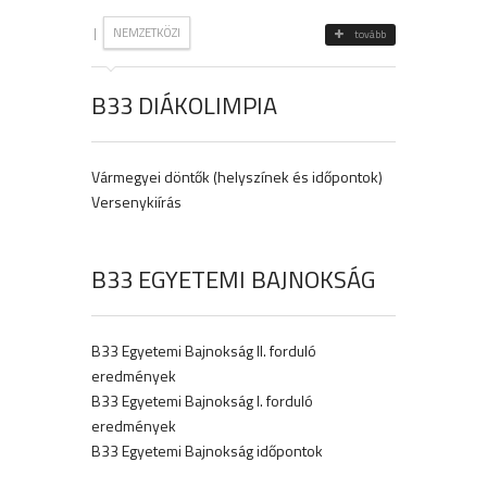
|
NEMZETKÖZI
tovább
B33 DIÁKOLIMPIA
Vármegyei döntők (helyszínek és időpontok)
Versenykiírás
B33 EGYETEMI BAJNOKSÁG
B33 Egyetemi Bajnokság II. forduló
eredmények
B33 Egyetemi Bajnokság I. forduló
eredmények
B33 Egyetemi Bajnokság időpontok