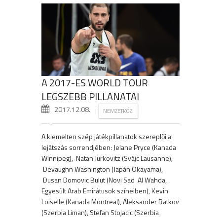
A 2017-ES WORLD TOUR
LEGSZEBB PILLANATAI
2017.12.08.
|
NEMZETKÖZI
A kiemelten szép játékpillanatok szereplői a
lejátszás sorrendjében: Jelane Pryce (Kanada
Winnipeg), Natan Jurkovitz (Svájc Lausanne),
Devaughn Washington (Japán Okayama),
Dusan Domovic Bulut (Novi Sad Al Wahda,
Egyesült Arab Emirátusok színeiben), Kevin
Loiselle (Kanada Montreal), Aleksander Ratkov
(Szerbia Liman), Stefan Stojacic (Szerbia