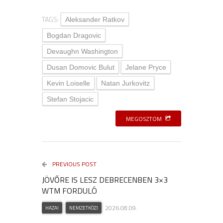
TAGS:
Aleksander Ratkov
Bogdan Dragovic
Devaughn Washington
Dusan Domovic Bulut
Jelane Pryce
Kevin Loiselle
Natan Jurkovitz
Stefan Stojacic
MEGOSZTOM
PREVIOUS POST
JÖVŐRE IS LESZ DEBRECENBEN 3×3
WTM FORDULÓ
2026.08.09.
HAZAI
NEMZETKÖZI