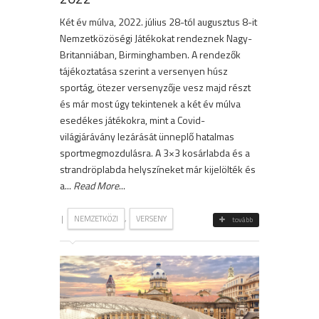
Két év múlva, 2022. július 28-tól augusztus 8-it
Nemzetközöségi Játékokat rendeznek Nagy-
Britanniában, Birminghamben. A rendezők
tájékoztatása szerint a versenyen húsz
sportág, ötezer versenyzője vesz majd részt
és már most úgy tekintenek a két év múlva
esedékes játékokra, mint a Covid-
világjárávány lezárását ünneplő hatalmas
sportmegmozdulásra. A 3×3 kosárlabda és a
strandröplabda helyszíneket már kijelölték és
a...
Read More
...
|
,
NEMZETKÖZI
VERSENY
tovább