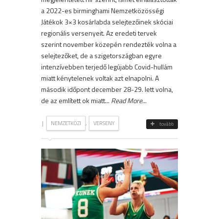
a 2022-es birminghami Nemzetközösségi
Játékok 3×3 kosárlabda selejtezőinek skóciai
regionális versenyeit. Az eredeti tervek
szerint november közepén rendezték volna a
selejtezőket, de a szigetországban egyre
intenzívebben terjedő legújabb Covid-hullám
miatt kénytelenek voltak azt elnapolni. A
második időpont december 28-29. lett volna,
de az említett ok miatt...
Read More
...
|
,
NEMZETKÖZI
VERSENY
tovább