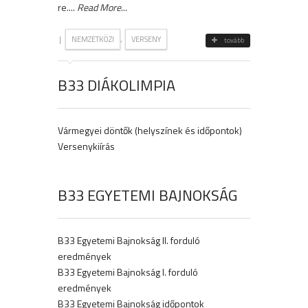
re....
Read More
...
|
,
NEMZETKÖZI
VERSENY
tovább
B33 DIÁKOLIMPIA
Vármegyei döntők (helyszínek és időpontok)
Versenykiírás
B33 EGYETEMI BAJNOKSÁG
B33 Egyetemi Bajnokság II. forduló
eredmények
B33 Egyetemi Bajnokság I. forduló
eredmények
B33 Egyetemi Bajnokság időpontok