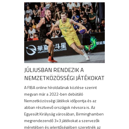
JÚLIUSBAN RENDEZIK A
NEMZETKÖZÖSSÉGI JÁTÉKOKAT
A FIBA online híroldalának közlése szerint
megvan már a 2022-ben debütáló
Nemzetközösségi Játékok időpontja és az
abban résztvevő országok névsora is. Az
Egyesült Királyság városában, Birminghamben
megrendezendő 3×3 játékokat a szervezők
méretében és jelentőségében szeretnék az