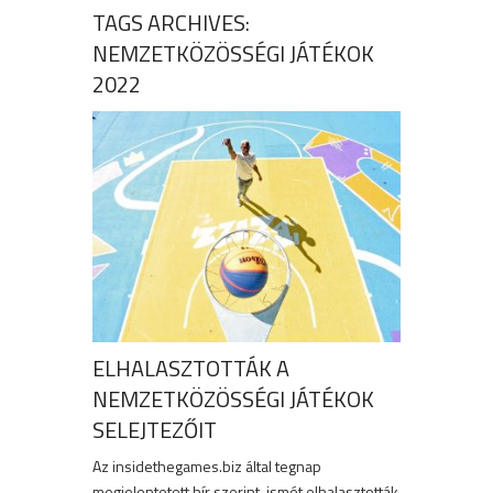
TAGS ARCHIVES:
NEMZETKÖZÖSSÉGI JÁTÉKOK
2022
ELHALASZTOTTÁK A
NEMZETKÖZÖSSÉGI JÁTÉKOK
SELEJTEZŐIT
Az insidethegames.biz által tegnap
megjelentetett hír szerint, ismét elhalasztották