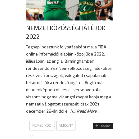
NEMZETKÖZÖSSÉGI JÁTÉKOK
2022
Tegnapi posztunk folytatásaként ma, a FIBA
online információi alapján közöljük a 2022.
júliusában, az angliai Birminghamben
rendezendő 3×3 Nemzetközösségi Játékokon
résztvevő országok, válogatott csapatainak
felsorolását: a rendező jogán – Anglia már
mindenképpen ott lesz a versenyen. Az
viszont, hogy melyik angol csapat kapja meg a
nemzeti válogatott szerepét, csak 2021.
december 28-án dől el. A...
Read More
...
|
,
NEMZETKÖZI
VERSENY
tovább