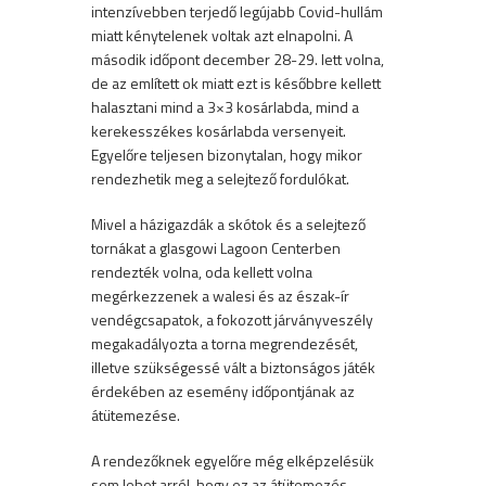
intenzívebben terjedő legújabb Covid-hullám
miatt kénytelenek voltak azt elnapolni. A
második időpont december 28-29. lett volna,
de az említett ok miatt ezt is későbbre kellett
halasztani mind a 3×3 kosárlabda, mind a
kerekesszékes kosárlabda versenyeit.
Egyelőre teljesen bizonytalan, hogy mikor
rendezhetik meg a selejtező fordulókat.
Mivel a házigazdák a skótok és a selejtező
tornákat a glasgowi Lagoon Centerben
rendezték volna, oda kellett volna
megérkezzenek a walesi és az észak-ír
vendégcsapatok, a fokozott járványveszély
megakadályozta a torna megrendezését,
illetve szükségessé vált a biztonságos játék
érdekében az esemény időpontjának az
átütemezése.
A rendezőknek egyelőre még elképzelésük
sem lehet arról, hogy ez az átütemezés