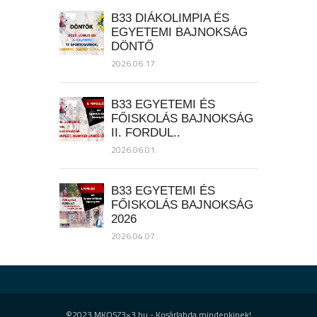
B33 DIÁKOLIMPIA ÉS
EGYETEMI BAJNOKSÁG
DÖNTŐ
2026.06.17.
B33 EGYETEMI ÉS
FŐISKOLÁS BAJNOKSÁG
II. FORDUL..
2026.06.01.
B33 EGYETEMI ÉS
FŐISKOLÁS BAJNOKSÁG
2026
2026.04.07.
©2023 MKOSZ3×3.hu - Kosárlabda mindenkinek!