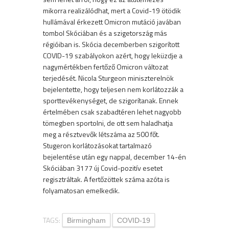
mikorra realizálódhat, mert a Covid-19 ötödik
hullámával érkezett Omicron mutáció javában
tombol Skóciában és a szigetország más
régióiban is. Skócia decemberben szigorított
COVID-19 szabályokon azért, hogy leküzdje a
nagymértékben fertőző Omicron változat
terjedését. Nicola Sturgeon miniszterelnök
bejelentette, hogy teljesen nem korlátozzák a
sporttevékenységet, de szigorítanak. Ennek
értelmében csak szabadtéren lehet nagyobb
tömegben sportolni, de ott sem haladhatja
meg a résztvevők létszáma az 500 főt.
Stugeron korlátozásokat tartalmazó
bejelentése után egy nappal, december 14-én
Skóciában 3177 új Covid-pozitív esetet
regisztráltak. A fertőzöttek száma azóta is
folyamatosan emelkedik.
TAGS:
Birmingham
COVID-19