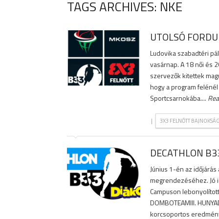
TAGS ARCHIVES: NKE
UTOLSÓ FORDU
Ludovika szabadtéri pá
vasárnap. A 18 női és 2
szervezők kitettek magu
hogy a program felénél
Sportcsarnokába....
Rea
|
3X3 FELNŐTT BAJNOKSÁ
DECATHLON B3
Június 1-én az időjárá
megrendezéséhez. Jó id
Campuson lebonyolított 
DOMBOTEAMIII. HUNYADI1
korcsoportos eredmények