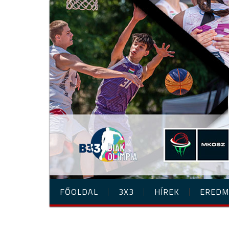
FŐOLDAL
3X3
HÍREK
EREDM