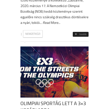
szóló közleménye a következő: „Lausanne,
2020. március 17. A Nemzetközi Olimpiai
Bizottság (NOB) keddi közleménye szerint
egyelőre nincs szükség drasztikus döntésekre
a nyári, tokiói...
Read More
...
|
NEMZETKÖZI
tovább
OLIMPIAI SPORTÁG LETT A 3×3