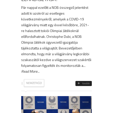
Pár nappal ezelőtt a NOB összegző jelentést
adott ki azokról az esetleges
következményekről, amelyek a COVID-19
világjárvány miatt egy évvel későbbre, 2021-
re halasztott tokiói Olimpiai Játékoknál
előfordulhatnak. Christophe Dubi, a NOB
Olimpiai Játékok ügyvezető igazgatója
tájékoztatta a világsajtót. Bevezetőjében
elmondta, hogy már a világjárvány legkorábbi
szakaszától kezdve a világszervezet szakértői
folyamatosan figyelték és monitorozták a...
Read More
...
|
NEMZETKÖZI
tovább