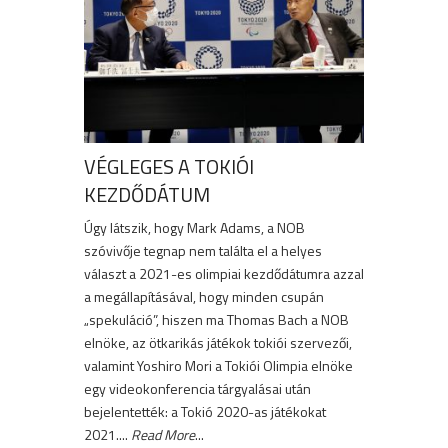
VÉGLEGES A TOKIÓI
KEZDŐDÁTUM
Úgy látszik, hogy Mark Adams, a NOB
szóvivője tegnap nem találta el a helyes
választ a 2021-es olimpiai kezdődátumra azzal
a megállapításával, hogy minden csupán
„spekuláció”, hiszen ma Thomas Bach a NOB
elnöke, az ötkarikás játékok tokiói szervezői,
valamint Yoshiro Mori a Tokiói Olimpia elnöke
egy videokonferencia tárgyalásai után
bejelentették: a Tokió 2020-as játékokat
2021....
Read More
...