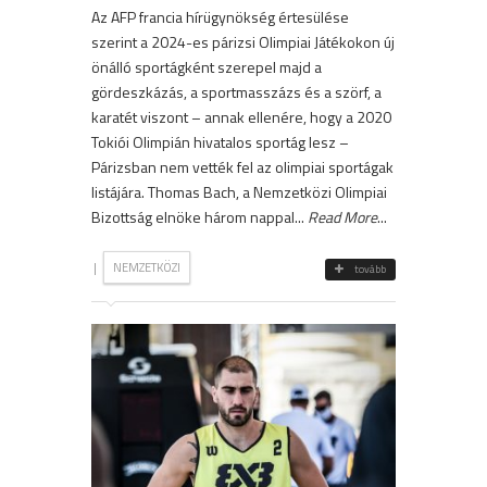
Az AFP francia hírügynökség értesülése
szerint a 2024-es párizsi Olimpiai Játékokon új
önálló sportágként szerepel majd a
gördeszkázás, a sportmasszázs és a szörf, a
karatét viszont – annak ellenére, hogy a 2020
Tokiói Olimpián hivatalos sportág lesz –
Párizsban nem vették fel az olimpiai sportágak
listájára. Thomas Bach, a Nemzetközi Olimpiai
Bizottság elnöke három nappal...
Read More
...
|
NEMZETKÖZI
tovább