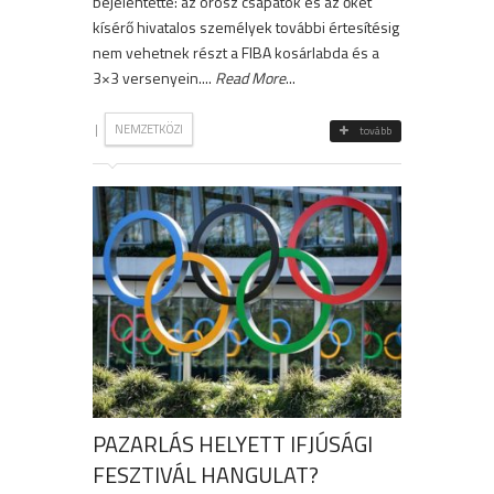
bejelentette: az orosz csapatok és az őket
kísérő hivatalos személyek további értesítésig
nem vehetnek részt a FIBA ​​kosárlabda és a
3×3 versenyein....
Read More
...
|
NEMZETKÖZI
tovább
PAZARLÁS HELYETT IFJÚSÁGI
FESZTIVÁL HANGULAT?