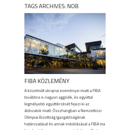
TAGS ARCHIVES: NOB
FIBA KÖZLEMÉNY
A közelmúlt ukrajnai eseményei miatt a FIBA
továbbra is nagyon aggódik, és egyúttal
legmélyebb együttérzését fejezi ki az
áldozatok miatt. Összhangban a Nemzetközi
Olimpiai Bizottság Igazgatóságának
határozatával és annak indoklásával a FIBA ​​ma