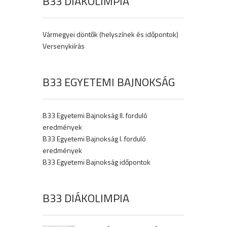
B33 DIÁKOLIMPIA
Vármegyei döntők (helyszínek és időpontok)
Versenykiírás
B33 EGYETEMI BAJNOKSÁG
B33 Egyetemi Bajnokság II. forduló
eredmények
B33 Egyetemi Bajnokság I. forduló
eredmények
B33 Egyetemi Bajnokság időpontok
B33 DIÁKOLIMPIA