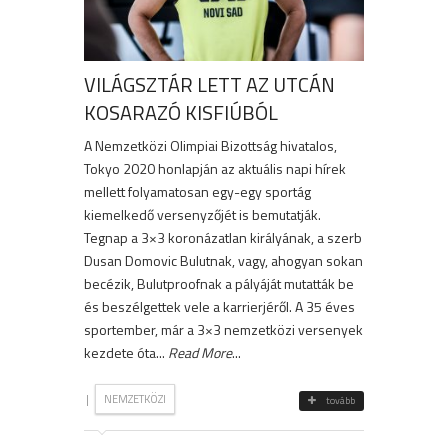
VILÁGSZTÁR LETT AZ UTCÁN
KOSARAZÓ KISFIÚBÓL
A Nemzetközi Olimpiai Bizottság hivatalos,
Tokyo 2020 honlapján az aktuális napi hírek
mellett folyamatosan egy-egy sportág
kiemelkedő versenyzőjét is bemutatják.
Tegnap a 3×3 koronázatlan királyának, a szerb
Dusan Domovic Bulutnak, vagy, ahogyan sokan
becézik, Bulutproofnak a pályáját mutatták be
és beszélgettek vele a karrierjéről. A 35 éves
sportember, már a 3×3 nemzetközi versenyek
kezdete óta...
Read More
...
|
NEMZETKÖZI
tovább