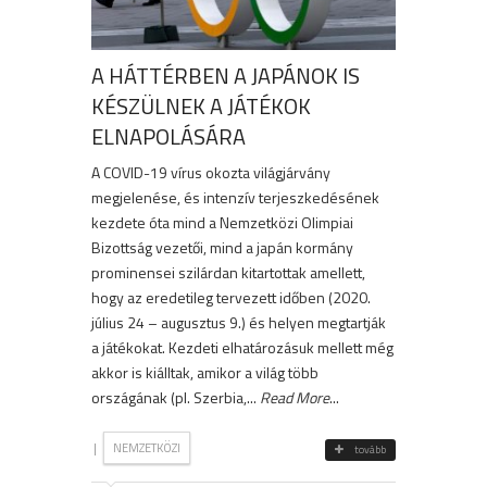
A HÁTTÉRBEN A JAPÁNOK IS
KÉSZÜLNEK A JÁTÉKOK
ELNAPOLÁSÁRA
A COVID-19 vírus okozta világjárvány
megjelenése, és intenzív terjeszkedésének
kezdete óta mind a Nemzetközi Olimpiai
Bizottság vezetői, mind a japán kormány
prominensei szilárdan kitartottak amellett,
hogy az eredetileg tervezett időben (2020.
július 24 – augusztus 9.) és helyen megtartják
a játékokat. Kezdeti elhatározásuk mellett még
akkor is kiálltak, amikor a világ több
országának (pl. Szerbia,...
Read More
...
|
NEMZETKÖZI
tovább