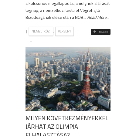
a kölcsönös megállapodás, amelynek aláírását
tegnap, a nemzetközi testület Végrehajtó
Bizottságának ülése után a NOB...
Read More
...
|
,
NEMZETKÖZI
VERSENY
tovább
MILYEN KÖVETKEZMÉNYEKKEL
JÁRHAT AZ OLIMPIA
ELHALASZTÁSA?