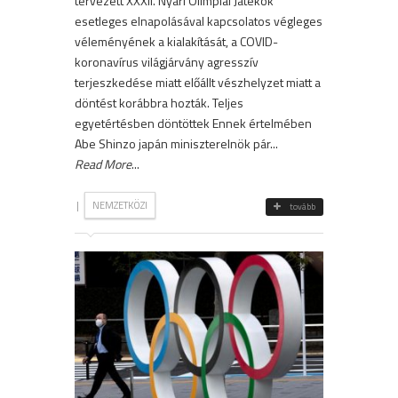
tervezett XXXII. Nyári Olimpiai Játékok
esetleges elnapolásával kapcsolatos végleges
véleményének a kialakítását, a COVID-
koronavírus világjárvány agresszív
terjeszkedése miatt előállt vészhelyzet miatt a
döntést korábbra hozták. Teljes
egyetértésben döntöttek Ennek értelmében
Abe Shinzo japán miniszterelnök pár...
Read More
...
|
NEMZETKÖZI
tovább