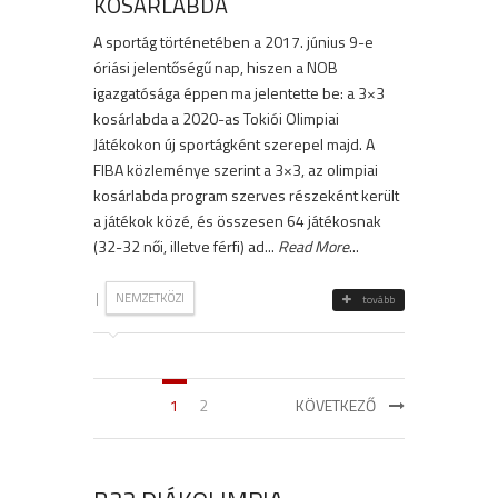
KOSÁRLABDA
A sportág történetében a 2017. június 9-e
óriási jelentőségű nap, hiszen a NOB
igazgatósága éppen ma jelentette be: a 3×3
kosárlabda a 2020-as Tokiói Olimpiai
Játékokon új sportágként szerepel majd. A
FIBA közleménye szerint a 3×3, az olimpiai
kosárlabda program szerves részeként került
a játékok közé, és összesen 64 játékosnak
(32-32 női, illetve férfi) ad...
Read More
...
|
NEMZETKÖZI
tovább
1
2
KÖVETKEZŐ