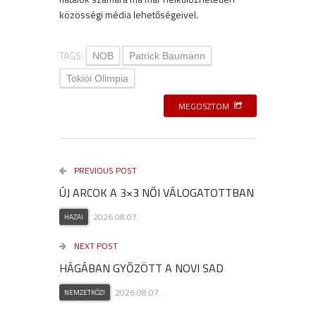
közösségi média lehetőségeivel.
TAGS:
NOB
Patrick Baumann
Tokiói Olimpia
MEGOSZTOM
PREVIOUS POST
ÚJ ARCOK A 3×3 NŐI VÁLOGATOTTBAN
2026.08.07.
HAZAI
NEXT POST
HÁGÁBAN GYŐZÖTT A NOVI SAD
2026.08.07.
NEMZETKÖZI