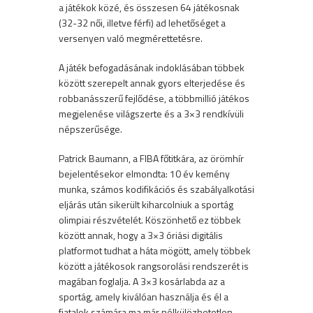
a játékok közé, és összesen 64 játékosnak
(32-32 női, illetve férfi) ad lehetőséget a
versenyen való megmérettetésre.
A játék befogadásának indoklásában többek
között szerepelt annak gyors elterjedése és
robbanásszerű fejlődése, a többmillió játékos
megjelenése világszerte és a 3×3 rendkívüli
népszerűsége.
Patrick Baumann, a FIBA főtitkára, az örömhír
bejelentésekor elmondta: 10 év kemény
munka, számos kodifikációs és szabályalkotási
eljárás után sikerült kiharcolniuk a sportág
olimpiai részvételét. Köszönhető ez többek
között annak, hogy a 3×3 óriási digitális
platformot tudhat a háta mögött, amely többek
között a játékosok rangsorolási rendszerét is
magában foglalja. A 3×3 kosárlabda az a
sportág, amely kiválóan használja és él a
fiatalok számára ma már nélkülözhetetlen