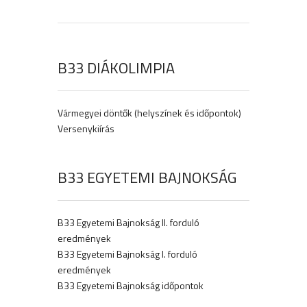
B33 DIÁKOLIMPIA
Vármegyei döntők (helyszínek és időpontok)
Versenykiírás
B33 EGYETEMI BAJNOKSÁG
B33 Egyetemi Bajnokság II. forduló
eredmények
B33 Egyetemi Bajnokság I. forduló
eredmények
B33 Egyetemi Bajnokság időpontok