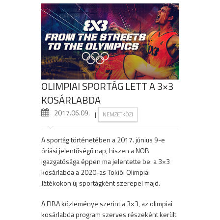
OLIMPIAI SPORTÁG LETT A 3×3
KOSÁRLABDA
2017.06.09.
|
NEMZETKÖZI
A sportág történetében a 2017. június 9-e
óriási jelentőségű nap, hiszen a NOB
igazgatósága éppen ma jelentette be: a 3×3
kosárlabda a 2020-as Tokiói Olimpiai
Játékokon új sportágként szerepel majd.
A FIBA közleménye szerint a 3×3, az olimpiai
kosárlabda program szerves részeként került