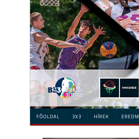
FŐOLDAL
3X3
HÍREK
EREDM