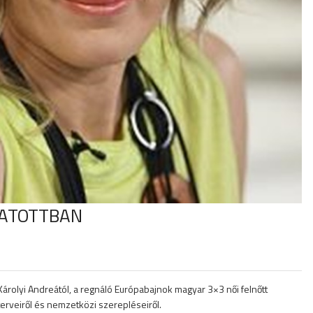
GATOTTBAN
árolyi Andreától, a regnáló Európabajnok magyar 3×3 női felnőtt
terveiről és nemzetközi szerepléseiről.