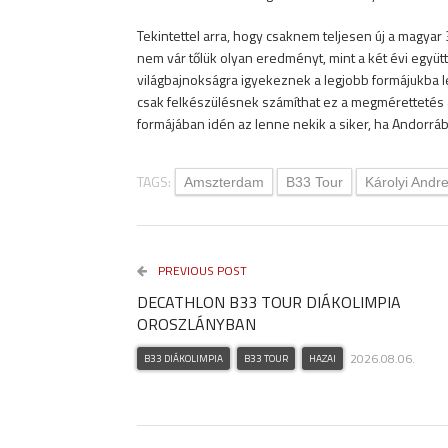
Tekintettel arra, hogy csaknem teljesen új a magyar 
nem vár tőlük olyan eredményt, mint a két évi együtt 
világbajnokságra igyekeznek a legjobb formájukba le
csak felkészülésnek számíthat ez a megmérettetés 
formájában idén az lenne nekik a siker, ha Andorrá
TAGS:
Amszterdam
B33 Tour
Károlyi Andr
PREVIOUS POST
DECATHLON B33 TOUR DIÁKOLIMPIA
OROSZLÁNYBAN
2026.08.06.
B33 DIÁKOLIMPIA
B33 TOUR
HAZAI