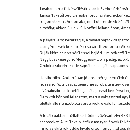
Javában tart a felkészülésünk, amit Székesfehérvá
Június 17-étől pedig élesbe fordul a játék, ekkor k
rögtön utazunk Andorrába, mert ott rendezik 24-25-
akadályt, akkor július 7-9. között Hollandiában, A
A pályára lépő keret tagjai, a tavalyi bajnok csapa
aranyérmesek közül idén csupán Theodorean Alexan
Ruják Nóra sajnos sérüléssel bajlódik, mindkettőjük
Nagy büszkeségünk Medgyessy Dóra pedig, az 5×5-ös f
Örülök a sikerének, de sajnálom a saját csapatom v
Ha sikerülne Andorrában jó eredményt elérnünk és 
hozzánk. Az új csapat tagjait megpróbáltam úgy kivál
kívánalmaknak, lehetőleg az átlagosnál keményebb,
Nem volt könnyű feladatom, mert a válogatottal egy 
előttük álló nemzetközi versenyekre való felkészülé
A továbbiakban méltatta a hódmezővásárhelyi B33 To
csapatokat. A velük való játék a magyar lányok felk
mind az ukránok eddig kiváló eredményekkel büszké