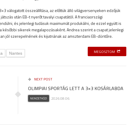
3×3 válogatott összeállítása, az előttük álló világversenyeken edzőjük
játszás után EB-t nyerőt tavalyi csapatától. A franciaországi
ndülni, és jelenlegi tudásuk maximumát produkálni, de ezzel együtt is
a későbbi sikerek megalapozásaként. Andrea szerint a csapat jelenlegi
ban jól szerepelnének és kijutnának az amszterdami EB-döntőre.
MEGOSZTOM
ea
Nantes
NEXT POST
OLIMPIAI SPORTÁG LETT A 3×3 KOSÁRLABDA
2026.08.06.
NEMZETKÖZI