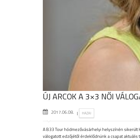
ÚJ ARCOK A 3×3 NŐI VÁLO
2017.06.08.
|
HAZAI
A B33 Tour hódmezővásárhelyi helyszínén sikerült K
válogatott edzőjétől érdeklődnünk a csapat aktuális 