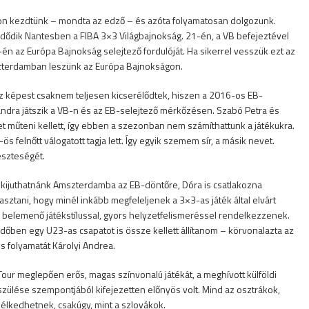
ron kezdtünk – mondta az edző – és azóta folyamatosan dolgozunk.
ezdődik Nantesben a FIBA 3×3 Világbajnokság. 21-én, a VB befejeztével
én az Európa Bajnokság selejtező fordulóját. Ha sikerrel vesszük ezt az
mszterdamban leszünk az Európa Bajnokságon.
thoz képest csaknem teljesen kicserélődtek, hiszen a 2016-os EB-
dra játszik a VB-n és az EB-selejtező mérkőzésen. Szabó Petra és
et műteni kellett, így ebben a szezonban nem számíthattunk a játékukra.
elnőtt válogatott tagja lett. Így egyik szemem sír, a másik nevet.
eszteségét.
kijuthatnánk Amszterdamba az EB-döntőre, Dóra is csatlakozna
asztani, hogy minél inkább megfeleljenek a 3×3-as játék által elvárt
 belemenő játékstílussal, gyors helyzetfelismeréssel rendelkezzenek.
időben egy U23-as csapatot is össze kellett állítanom – körvonalazta az
s folyamatát Károlyi Andrea.
ur meglepően erős, magas színvonalú játékát, a meghívott külföldi
észülése szempontjából kifejezetten előnyös volt. Mind az osztrákok,
lkedhetnek, csakúgy, mint a szlovákok.