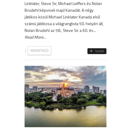
Linklater, Steve Sir, Michael Lieffers és Nolan
Brudehl képviseli majd Kanadát. A négy
játékos közül Michael Linklater Kanada első
számú játékosa a világranglista 50. helyén áll,
Nolan Brudehl az 58., Steve Sir a 60. és...
Read More
...
|
NEMZETKÖZI
tovább