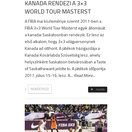
KANADA RENDEZI A 3×3
WORLD TOUR MASTERST
A FIBA mai közleménye szerint 2017-ben a
FIBA 3×3 World Tour Masterst egyik állomását
a kanadai Saskatoonban rendezik. Ez lesz az
első alkalom, hogy 3×3 világversenynek
Kanada ad otthont. A játékok házigazdája a
Kanadai Kosárlabda Szövetség lesz, amely
helyszínként Saskatoon belvárosában a Taste
of Saskathewant jelölte ki. A játékok időpontja
2017. július 15-16. lesz. A...
Read More
...
|
NEMZETKÖZI
tovább