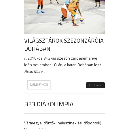
VILÁGSZTÁROK SZEZONZÁRÓJA
DOHÁBAN
A 2016-os 3×3-as szezon záróeseménye
idén november 18-án, a katari Dohában lesz....
Read More
...
|
NEMZETKÖZI
tovább
B33 DIÁKOLIMPIA
Vármegyei döntők (helyszínek és időpontok)