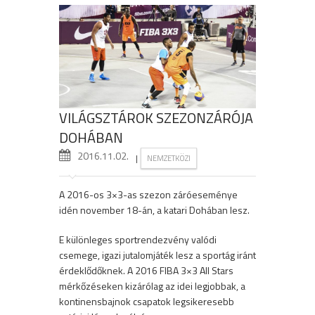
VILÁGSZTÁROK SZEZONZÁRÓJA
DOHÁBAN
2016.11.02.
|
NEMZETKÖZI
A 2016-os 3×3-as szezon záróeseménye
idén november 18-án, a katari Dohában lesz.
E különleges sportrendezvény valódi
csemege, igazi jutalomjáték lesz a sportág iránt
érdeklődőknek. A 2016 FIBA 3×3 All Stars
mérkőzéseken kizárólag az idei legjobbak, a
kontinensbajnok csapatok legsikeresebb