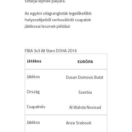
sztárjai lépnek pályára.
Az egyéni világranglisták legelőkelőbb
helyezettjeiből verbuválódó csapatok
játékosai lesznek például:
FIBA 3x3 All Stars DOHA 2016
EURÓPA
Dusan Domovic Bulut
Szerbia
Al Wahda Novisad
Anze Srebovit