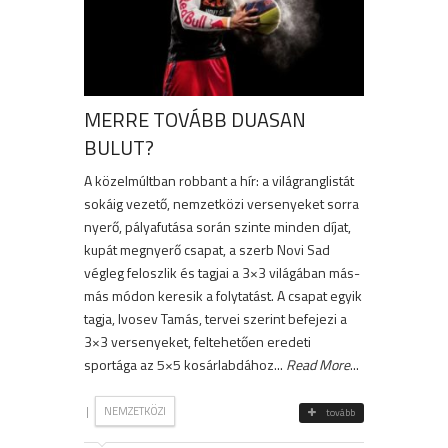
MERRE TOVÁBB DUASAN
BULUT?
A közelmúltban robbant a hír: a világranglistát
sokáig vezető, nemzetközi versenyeket sorra
nyerő, pályafutása során szinte minden díjat,
kupát megnyerő csapat, a szerb Novi Sad
végleg feloszlik és tagjai a 3×3 világában más-
más módon keresik a folytatást. A csapat egyik
tagja, Ivosev Tamás, tervei szerint befejezi a
3×3 versenyeket, feltehetően eredeti
sportága az 5×5 kosárlabdához...
Read More
...
|
NEMZETKÖZI
tovább