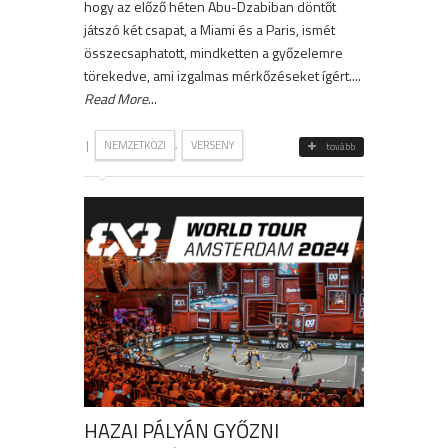
hogy az előző héten Abu-Dzabiban döntőt
játszó két csapat, a Miami és a Paris, ismét
összecsaphatott, mindketten a győzelemre
törekedve, ami izgalmas mérkőzéseket ígért....
Read More
...
|
,
NEMZETKÖZI
VERSENY
tovább
HAZAI PÁLYÁN GYŐZNI