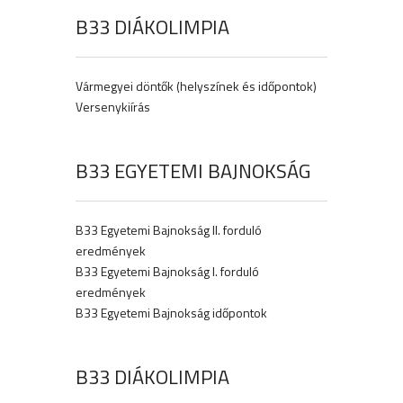
B33 DIÁKOLIMPIA
Vármegyei döntők (helyszínek és időpontok)
Versenykiírás
B33 EGYETEMI BAJNOKSÁG
B33 Egyetemi Bajnokság II. forduló
eredmények
B33 Egyetemi Bajnokság I. forduló
eredmények
B33 Egyetemi Bajnokság időpontok
B33 DIÁKOLIMPIA