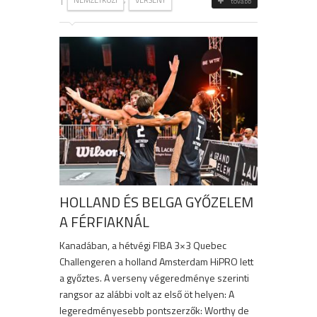
NEMZETKÖZI
VERSENY
tovább
HOLLAND ÉS BELGA GYŐZELEM
A FÉRFIAKNÁL
Kanadában, a hétvégi FIBA 3×3 Quebec
Challengeren a holland Amsterdam HiPRO lett
a győztes. A verseny végeredménye szerinti
rangsor az alábbi volt az első öt helyen: A
legeredményesebb pontszerzők: Worthy de