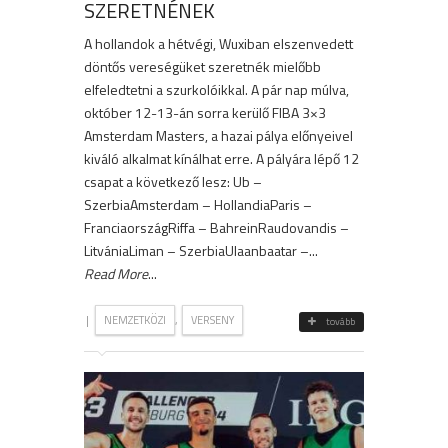
SZERETNÉNEK
A hollandok a hétvégi, Wuxiban elszenvedett
döntős vereségüket szeretnék mielőbb
elfeledtetni a szurkolóikkal. A pár nap múlva,
október 12-13-án sorra kerülő FIBA 3×3
Amsterdam Masters, a hazai pálya előnyeivel
kiváló alkalmat kínálhat erre. A pályára lépő 12
csapat a következő lesz: Ub –
SzerbiaAmsterdam – HollandiaParis –
FranciaországRiffa – BahreinRaudovandis –
LitvániaLiman – SzerbiaUlaanbaatar –...
Read More
...
|
,
NEMZETKÖZI
VERSENY
tovább