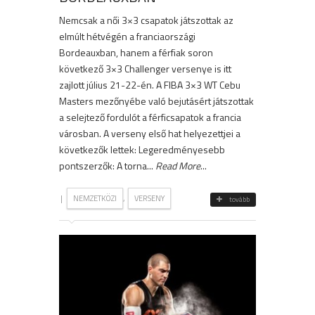
Nemcsak a női 3×3 csapatok játszottak az
elmúlt hétvégén a franciaországi
Bordeauxban, hanem a férfiak soron
következő 3×3 Challenger versenye is itt
zajlott július 21-22-én. A FIBA 3×3 WT Cebu
Masters mezőnyébe való bejutásért játszottak
a selejtező fordulót a férficsapatok a francia
városban. A verseny első hat helyezettjei a
következők lettek: Legeredményesebb
pontszerzők: A torna...
Read More
...
|
,
NEMZETKÖZI
VERSENY
tovább