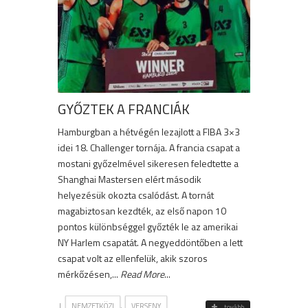
GYŐZTEK A FRANCIÁK
Hamburgban a hétvégén lezajlott a FIBA 3×3
idei 18. Challenger tornája. A francia csapat a
mostani győzelmével sikeresen feledtette a
Shanghai Mastersen elért második
helyezésük okozta csalódást. A tornát
magabiztosan kezdték, az első napon 10
pontos különbséggel győzték le az amerikai
NY Harlem csapatát. A negyeddöntőben a lett
csapat volt az ellenfelük, akik szoros
mérkőzésen,...
Read More
...
|
,
NEMZETKÖZI
VERSENY
tovább