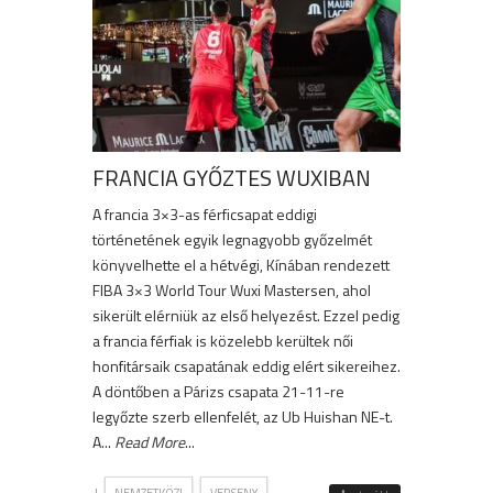
FRANCIA GYŐZTES WUXIBAN
A francia 3×3-as férficsapat eddigi
történetének egyik legnagyobb győzelmét
könyvelhette el a hétvégi, Kínában rendezett
FIBA 3×3 World Tour Wuxi Mastersen, ahol
sikerült elérniük az első helyezést. Ezzel pedig
a francia férfiak is közelebb kerültek női
honfitársaik csapatának eddig elért sikereihez.
A döntőben a Párizs csapata 21-11-re
legyőzte szerb ellenfelét, az Ub Huishan NE-t.
A...
Read More
...
|
,