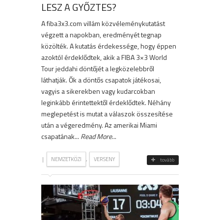
LESZ A GYŐZTES?
A fiba3x3.com villám közvéleménykutatást
végzett a napokban, eredményét tegnap
közölték. A kutatás érdekessége, hogy éppen
azoktól érdeklődtek, akik a FIBA 3×3 World
Tour jeddahi döntőjét a legközelebbről
láthatják. Ők a döntős csapatok játékosai,
vagyis a sikerekben vagy kudarcokban
leginkább érintettektől érdeklődtek. Néhány
meglepetést is mutat a válaszok összesítése
után a végeredmény. Az amerikai Miami
csapatának...
Read More
...
|
,
NEMZETKÖZI
VERSENY
tovább