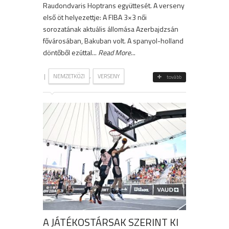
Raudondvaris Hoptrans együttesét. A verseny
első öt helyezettje: A FIBA 3×3 női
sorozatának aktuális állomása Azerbajdzsán
fővárosában, Bakuban volt. A spanyol-holland
döntőből ezúttal...
Read More
...
|
,
NEMZETKÖZI
VERSENY
tovább
A JÁTÉKOSTÁRSAK SZERINT KI