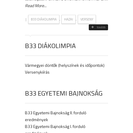
Read More
...
|
,
,
B33 DIÁKOLIMPIA
HAZAI
VERSENY
tovább
B33 DIÁKOLIMPIA
Vármegyei döntők (helyszínek és időpontok)
Versenykiírás
B33 EGYETEMI BAJNOKSÁG
B33 Egyetemi Bajnokság II. forduló
eredmények
B33 Egyetemi Bajnokság I. forduló