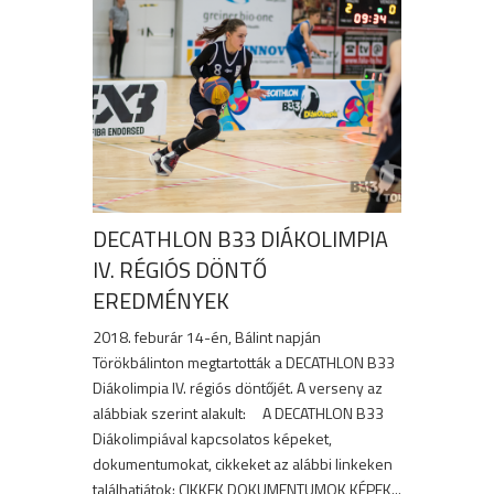
DECATHLON B33 DIÁKOLIMPIA
IV. RÉGIÓS DÖNTŐ
EREDMÉNYEK
2018. feburár 14-én, Bálint napján
Törökbálinton megtartották a DECATHLON B33
Diákolimpia IV. régiós döntőjét. A verseny az
alábbiak szerint alakult: A DECATHLON B33
Diákolimpiával kapcsolatos képeket,
dokumentumokat, cikkeket az alábbi linkeken
találhatjátok: CIKKEK DOKUMENTUMOK KÉPEK...