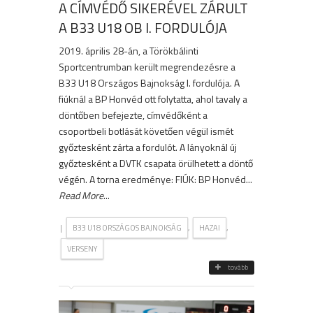
A CÍMVÉDŐ SIKERÉVEL ZÁRULT
A B33 U18 OB I. FORDULÓJA
2019. április 28-án, a Törökbálinti
Sportcentrumban került megrendezésre a
B33 U18 Országos Bajnokság I. fordulója. A
fiúknál a BP Honvéd ott folytatta, ahol tavaly a
döntőben befejezte, címvédőként a
csoportbeli botlását követően végül ismét
győztesként zárta a fordulót. A lányoknál új
győztesként a DVTK csapata örülhetett a döntő
végén. A torna eredménye: FIÚK: BP Honvéd...
Read More
...
|
,
,
B33 U18 ORSZÁGOS BAJNOKSÁG
HAZAI
VERSENY
tovább