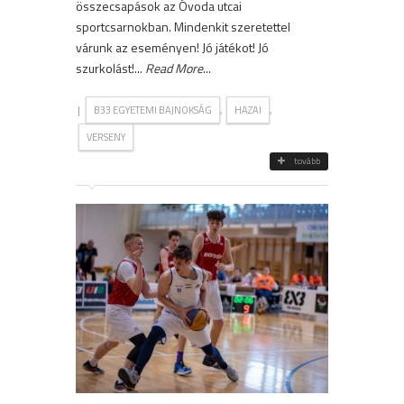
összecsapások az Óvoda utcai
sportcsarnokban. Mindenkit szeretettel
várunk az eseményen! Jó játékot! Jó
szurkolást!...
Read More
...
|
,
,
B33 EGYETEMI BAJNOKSÁG
HAZAI
VERSENY
tovább