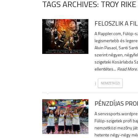
TAGS ARCHIVES: TROY RIKE
FELOSZLIK A FI
A Rappler.com, Fülöp-sz
legismertebb és leger
Alvin Pasaol, Santi Sant
szerint négyen, négyfel
szigeteki Kosárlabda S
ellentétes...
Read More
.
|
NEMZETKÖZI
PÉNZDÍJAS PRO
A servssports.wordpres
Fülöp-szigetek profi ba
nemzetközi mezőny játs
hetente négy-négy mérk