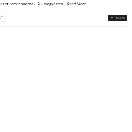
zezer pezot nyernek. A kupagyőztes...
Read More
...
NY
tovább