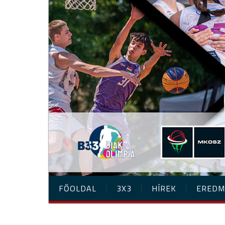
FŐOLDAL
3X3
HÍREK
EREDM