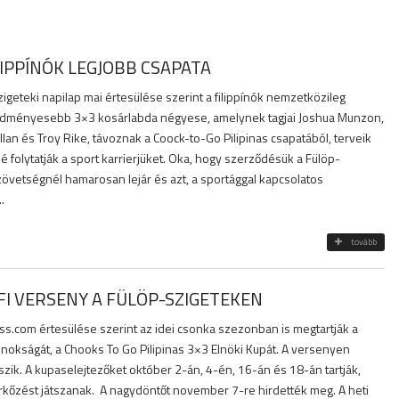
LIPPÍNÓK LEGJOBB CSAPATA
igeteki napilap mai értesülése szerint a filippínók nemzetközileg
edményesebb 3×3 kosárlabda négyese, amelynek tagjai Joshua Munzon,
illan és Troy Rike, távoznak a Coock-to-Go Pilipinas csapatából, terveik
é folytatják a sport karrierjüket. Oka, hogy szerződésük a Fülöp-
zövetségnél hamarosan lejár és azt, a sportággal kapcsolatos
..
tovább
FI VERSENY A FÜLÖP-SZIGETEKEN
s.com értesülése szerint az idei csonka szezonban is megtartják a
jnokságát, a Chooks To Go Pilipinas 3×3 Elnöki Kupát. A versenyen
zik. A kupaselejtezőket október 2-án, 4-én, 16-án és 18-án tartják,
őzést játszanak. A nagydöntőt november 7-re hirdették meg. A heti