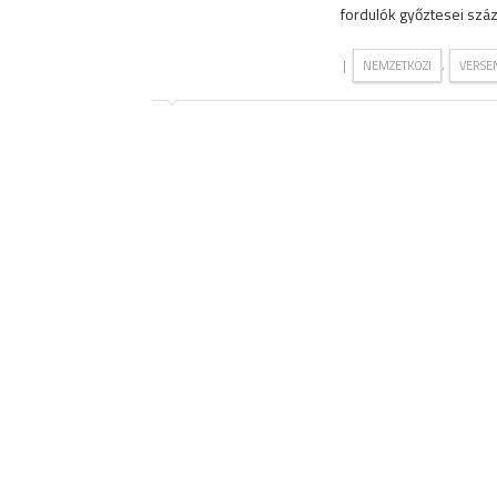
fordulók győztesei szá
|
,
NEMZETKÖZI
VERSE